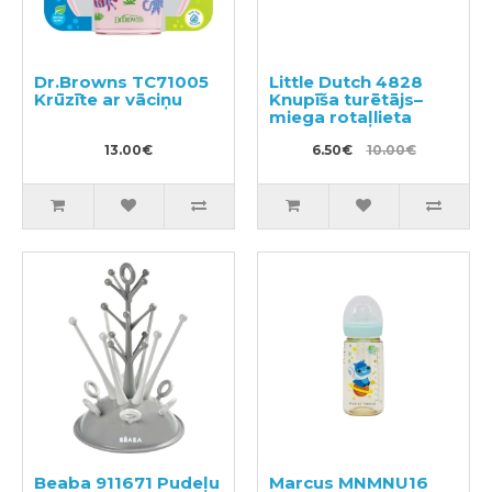
Dr.Browns TC71005
Little Dutch 4828
Krūzīte ar vāciņu
Knupīša turētājs–
miega rotaļlieta
13.00€
6.50€
10.00€
Beaba 911671 Pudeļu
Marcus MNMNU16