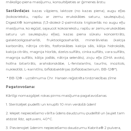
mākslīgo piena maisījumu, konsultējieties ar ģimenes ārstu.
Sastāvdaļas
: k
azas vājpiens, laktoze (no kazas piena)
, augu eļļas
(kokosriekstu, rapšu ar zemu erukskābes saturu, saulespuķu),
DigestX® komplekss (1,3-dioleol-2-palmitiola triglicerīds no augu eļļu
maisījuma, ko iegūst, sajaucot kokosriekstu, rapšu ar zemu erukskābes
saturu un saulespuķu eļļas), kazas piena sūkalu koncentrāts,
galaktooligosaharīdi, fruktooligosaharīdi, minerālvielas (kalcija
karbonāts, nātrija citrāts, fosforskābes kalcija sāls, kālija hidroksīds,
kalcija citrāts, magnija hlorīds, dzelzs sulfāts, cinka sulfāts, vara sulfāts,
magnija sulfāts, kālija jodīds, nātrija selenāts),
zivju
eļļa (DHA avots),
holīna bitartrāts, arahidonskābe, L-fenilalanīns, taurīns, inozitols,
nukleotīdi, L-karnitīns, bifidobaktērijas (bifidobacterium, BB-12®*).
* BB-12® - uzņēmuma Chr. Hansen reģistrēta tirdzniecības zīme
Pagatovošana:
Kārtīgi nomazgājiet rokas pirms maisījuma pagatavošanas.
1. Sterilizējiet pudelīti un knupīti 10 min verdošā ūdenī
2. Ielejiet nepieciešamo vārīta ūdens daudzumu pudelītē un ļaujiet tam
atdzist līdz, aptuveni,
40°C.
3. Pievienojiet ūdenim nepieciešamo daudzumu Kabrita® 2 pulvera,