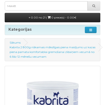
0.00 no 21 |
0 prece(s) - 0.00€
Kategorijas
Sākums
Kabrita 2 800g nākamais mākslīgais piena maisījums uz kazas
piena pamata komfortablai gremošanai zīdaiņiem vecumā no
6 līdz 12 mēnešu vecumam