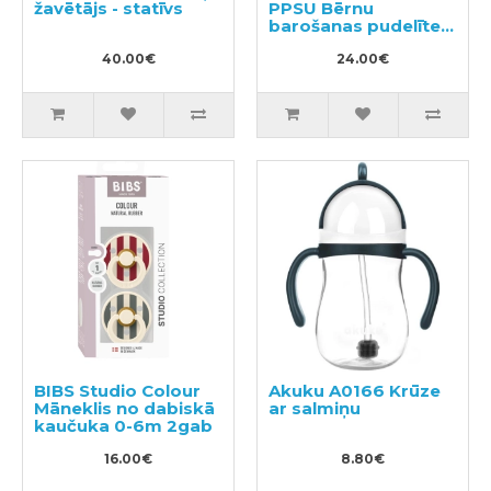
žavētājs - statīvs
PPSU Bērnu
barošanas pudelīte
300ml
40.00€
24.00€
BIBS Studio Colour
Akuku A0166 Krūze
Māneklis no dabiskā
ar salmiņu
kaučuka 0-6m 2gab
16.00€
8.80€