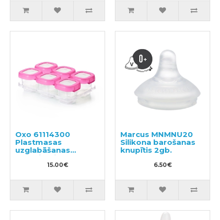
Oxo 61114300
Marcus MNMNU20
Plastmasas
Silikona barošanas
uzglabāšanas
knupītis 2gb.
konteineri
15.00€
6.50€