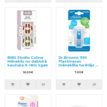
BIBS Studio Colour
Dr.Browns 990
Māneklis no dabiskā
Plastmasas
kaučuka 6-18m 2gab
māneklīša turētājs ar
ķēdīti
16.00€
7.00€