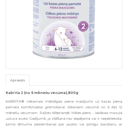
Apraksts
Kabrita 2 (
no
6 mēnešu vecuma),800g
KABRITA® nākamais mākslīgais piena maisījums uz kazas piena
pamata komfortablai gremošanai zīdaiņiem vecumā no 6 līdz 12
mēnešu vecumam. Ražots Nīderlandē. Mātes piens - labākais mazuļa
uztura avots!
Gadījumā, ja zīdīšana nav iespējama vai ir nepietiekoša,
pirms lēmuma pieņemšanas par jaukto vai pilnīgu barošanu ar