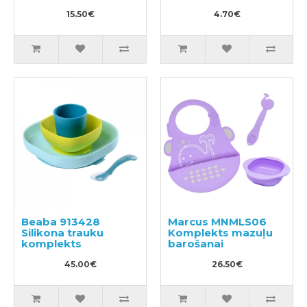
15.50€
4.70€
Beaba 913428
Marcus MNMLS06
Silikona trauku
Komplekts mazuļu
komplekts
barošanai
45.00€
26.50€