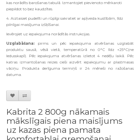
kas norādīts barošanas tabulā. Izmantojiet pievienoto mērkaroti
piepildot to bez kaudzītes.
4. Aiztaisiet pudelīti un rūpīgi sakratiet ar apļveida kustībām, līdz
pilnīgai maisījuma izšķīšanai
.
Ievērojiet uz iepakojuma norādītās instrukcijas
.
Uzglabāšana:
pirms un pēc iepakojuma atvēršanas uzglabāt
produktu sausā, vēsā vietā, temperatūrā no 0°C līdz +25°C(ne
ledusskapī). Pēc iepakojuma atvēršanas izlietot 4 nedēļu laikā. Pēc
katras izmantošanas reizes cieši aizvērt iepakojumu ar plastmasas
vāciņu.
Produkta derīguma termiņš ir 24 mēneši no ražošanas
datuma.
Kabrita 2 800g nākamais
mākslīgais piena maisījums
uz kazas piena pamata
komfortablai gremošanai