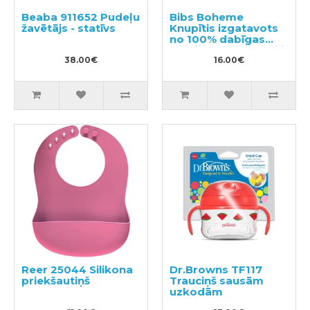
Beaba 911652 Pudeļu
Bibs Boheme
žavētājs - statīvs
Knupītis izgatavots
no 100% dabīgas
gumijas 6-18 mēneši
38.00€
(2 gab.)
16.00€
Reer 25044 Silikona
Dr.Browns TF117
priekšautiņš
Trauciņš sausām
uzkodām