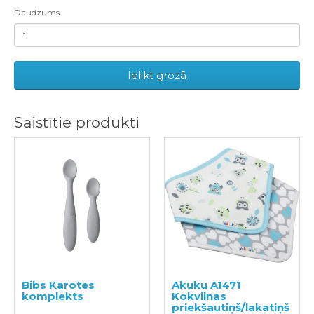
Daudzums
Ielikt grozā
Saistītie produkti
Bibs Karotes
Akuku A1471
komplekts
Kokvilnas
priekšautiņš/lakatiņš