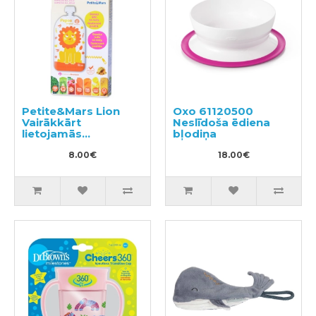
Petite&Mars Lion
Oxo 61120500
Vairākkārt
Neslīdoša ēdiena
lietojamās
bļodiņa
stāvpakas
biezenīšiem 150ml.,
8.00€
18.00€
6gab