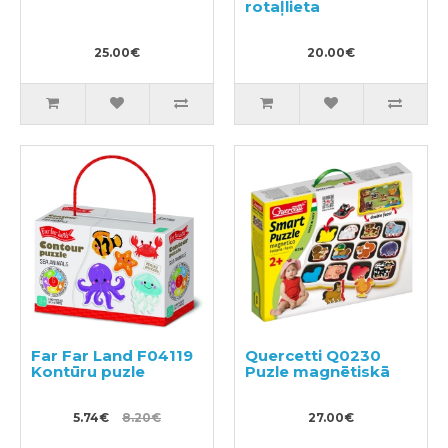
rotaļlieta
25.00€
20.00€
Far Far Land F04119
Quercetti Q0230
Kontūru puzle
Puzle magnētiskā
5.74€
8.20€
27.00€