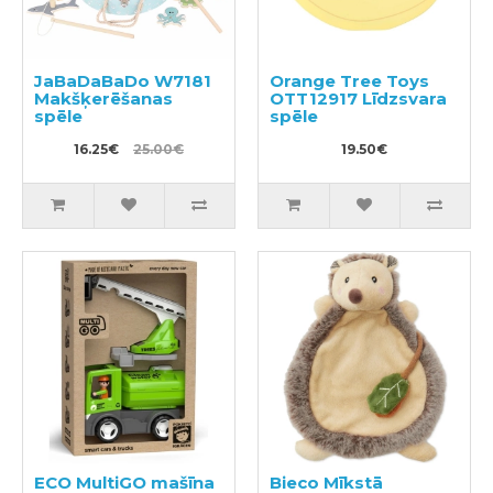
JaBaDaBaDo W7181
Orange Tree Toys
Makšķerēšanas
OTT12917 Līdzsvara
spēle
spēle
16.25€
25.00€
19.50€
ECO MultiGO mašīna
Bieco Mīkstā