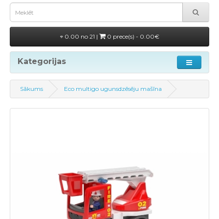
0.00 no 21 |
0 prece(s) - 0.00€
Kategorijas
Sākums
Eco multigo ugunsdzēsēju mašīna