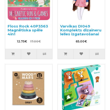
Floss Rock 40P3563
Varvikas DI049
Magnētiska spēle
Komplekts dizaineru
4in1
lelles izgatavošanai
12.75€
17.00€
65.00€