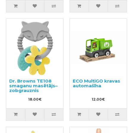
Dr. Browns TE108
ECO MultiGO kravas
smaganu masētājs–
automašīna
zobgrauznis
18.00€
12.00€