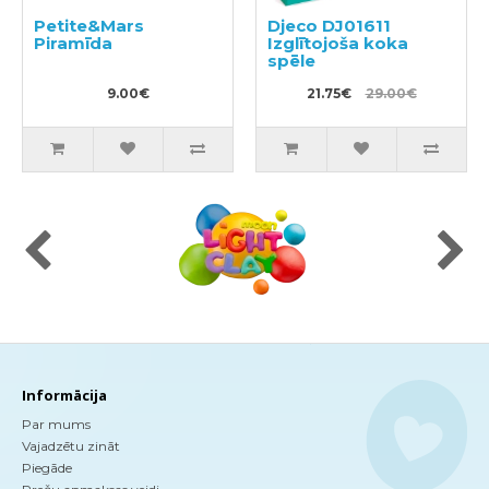
Petite&Mars
Djeco DJ01611
Piramīda
Izglītojoša koka
spēle
9.00€
21.75€
29.00€
Informācija
Par mums
Vajadzētu zināt
Piegāde