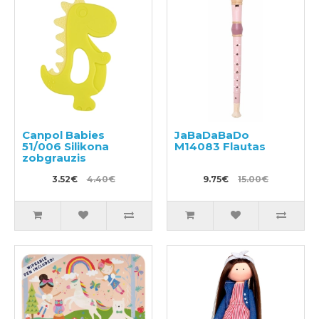
Canpol Babies
JaBaDaBaDo
51/006 Silikona
M14083 Flautas
zobgrauzis
3.52€
4.40€
9.75€
15.00€