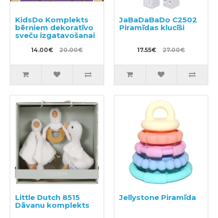
KidsDo Komplekts
JaBaDaBaDo C2502
bērniem dekoratīvo
Piramīdas klucīši
sveču izgatavošanai
14.00€
20.00€
17.55€
27.00€
Little Dutch 8515
Jellystone Piramīda
Dāvanu komplekts