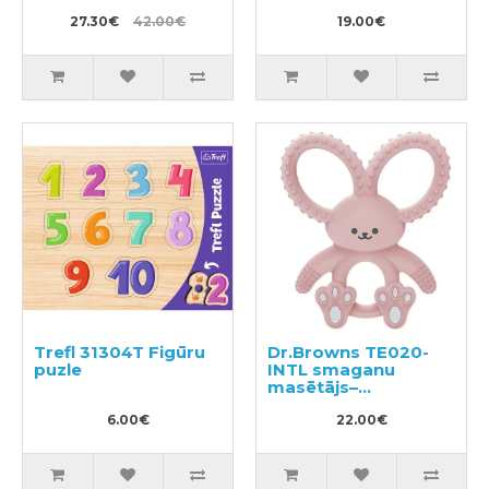
27.30€
42.00€
19.00€
Trefl 31304T Figūru
Dr.Browns TE020-
puzle
INTL smaganu
masētājs–
zobgrauznis
6.00€
22.00€