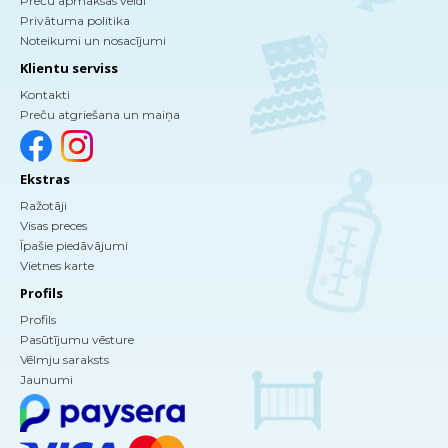
Preču apmaksas veidi
Privātuma politika
Noteikumi un nosacījumi
Klientu serviss
Kontakti
Preču atgriešana un maiņa
Ekstras
Ražotāji
Visas preces
Īpašie piedāvājumi
Vietnes karte
Profils
Profils
Pasūtījumu vēsture
Vēlmju saraksts
Jaunumi