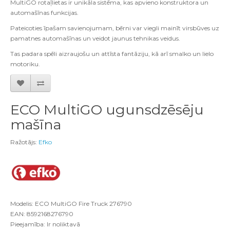
MultiGO rotaļlietas ir unikāla sistēma, kas apvieno konstruktora un
automašīnas funkcijas.
Pateicoties īpašam savienojumam, bērni var viegli mainīt virsbūves uz
pamatnes automašīnas un veidot jaunus tehnikas veidus.
Tas padara spēli aizraujošu un attīsta fantāziju, kā arī smalko un lielo
motoriku.
ECO MultiGO ugunsdzēsēju
mašīna
Ražotājs:
Efko
Modelis: ECO MultiGO Fire Truck 276790
EAN: 8592168276790
Pieejamība: Ir noliktavā