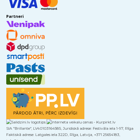
Partneri
SIA "Brillante", LV40103164585, Juridiskā adrese: Festivāla iela 1-97, Rīga
Faktiskā adrese: Latgales iela 322D, Rīga, Latvija, +371 25654183,