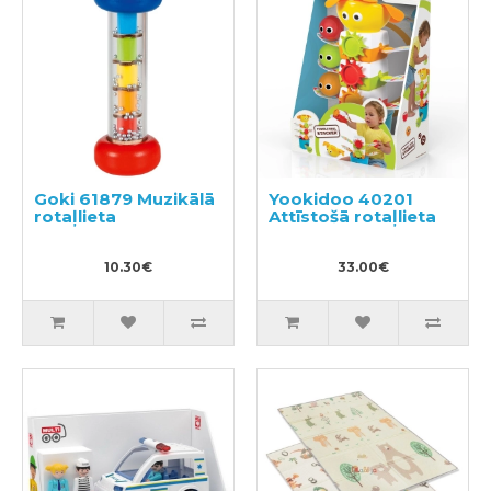
Goki 61879 Muzikālā
Yookidoo 40201
rotaļlieta
Attīstošā rotaļlieta
10.30€
33.00€