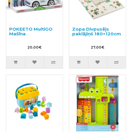
POKEETO MultiGO
Zopa Divpusējs
Mašīna
paklājiņš 180×120cm
20.00€
27.00€