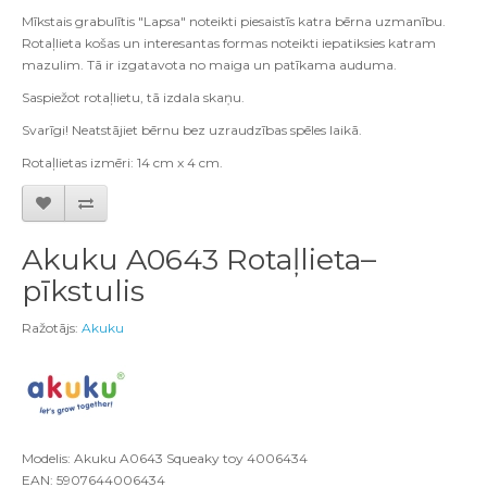
Mīkstais grabulītis "Lapsa" noteikti piesaistīs katra bērna uzmanību.
Rotaļlieta košas un interesantas formas noteikti iepatiksies katram
mazulim. Tā ir izgatavota no maiga un patīkama auduma.
Saspiežot rotaļlietu, tā izdala skaņu.
Svarīgi! Neatstājiet bērnu bez uzraudzības spēles laikā.
Rotaļlietas izmēri: 14 cm x 4 cm.
Akuku A0643 Rotaļlieta–
pīkstulis
Ražotājs:
Akuku
Modelis: Akuku A0643 Squeaky toy 4006434
EAN: 5907644006434