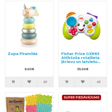
Zopa Piramīda
Fisher Price GXR65
Attīstoša rotaļlieta
(krievu un latviešu
valodā)
9.00€
35.00€
SUPER PIEDĀVĀJUMS