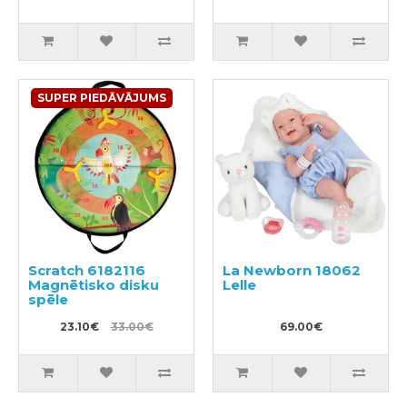
SUPER PIEDĀVĀJUMS
Scratch 6182116
La Newborn 18062
Magnētisko disku
Lelle
spēle
23.10€
33.00€
69.00€