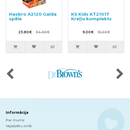
Hasbro A2120 Galda
KS Kids KT21017
spēle
Kreļļu komplekts
23.80€
34.00€
9.00€
15.00€
Informācija
Par mums
Vajadzētu zināt