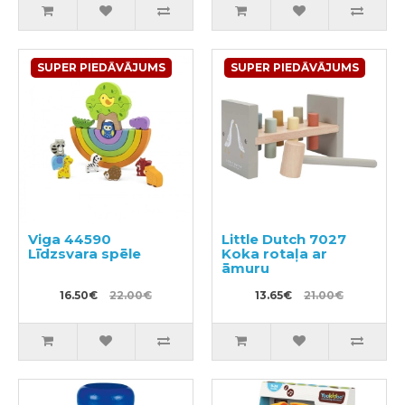
SUPER PIEDĀVĀJUMS
SUPER PIEDĀVĀJUMS
Viga 44590
Little Dutch 7027
Līdzsvara spēle
Koka rotaļa ar
āmuru
16.50€
22.00€
13.65€
21.00€