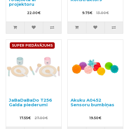
projektoru
22.00€
9.75€
13.00€
SUPER PIEDĀVĀJUMS
JaBaDaBaDo T256
Akuku A0452
Galda piederumi
Sensoru bumbiņas
17.55€
27.00€
19.50€