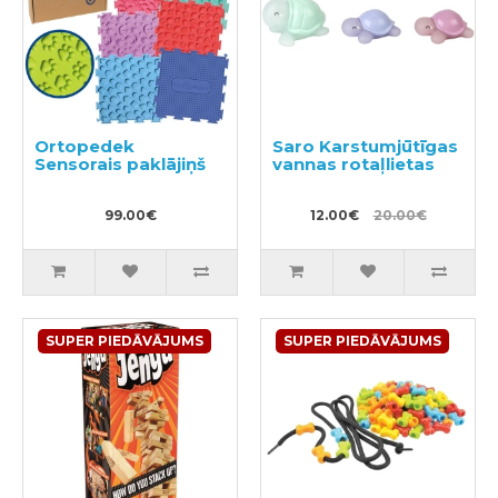
Ortopedek
Saro Karstumjūtīgas
Sensorais paklājiņš
vannas rotaļlietas
99.00€
12.00€
20.00€
SUPER PIEDĀVĀJUMS
SUPER PIEDĀVĀJUMS