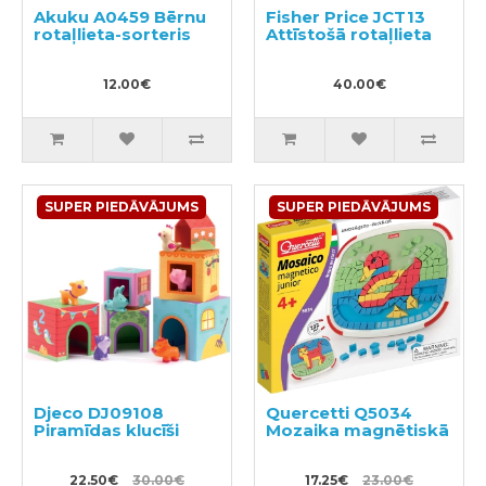
Akuku A0459 Bērnu
Fisher Price JCT13
rotaļlieta-sorteris
Attīstošā rotaļlieta
12.00€
40.00€
SUPER PIEDĀVĀJUMS
SUPER PIEDĀVĀJUMS
Djeco DJ09108
Quercetti Q5034
Piramīdas klucīši
Mozaika magnētiskā
22.50€
30.00€
17.25€
23.00€