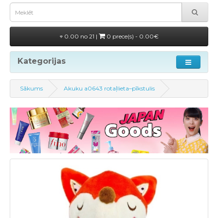
0.00 no 21 |
0 prece(s) - 0.00€
Kategorijas
Sākums
Akuku a0643 rotaļlieta–pīkstulis