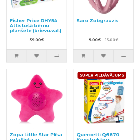
Fisher Price DHY54
Saro Zobgrauzis
Attīstošā bērnu
planšete (krievu.val.)
39.00€
9.00€
15.00€
SUPER PIEDĀVĀJUMS
Zopa Little Star Plīsa
Quercetti Q6670
rotaļlieta ar
Konstruktors