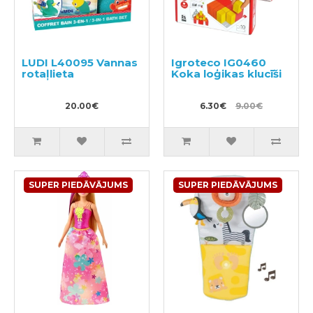
LUDI L40095 Vannas
Igroteco IG0460
rotaļlieta
Koka loģikas klucīši
20.00€
6.30€
9.00€
SUPER PIEDĀVĀJUMS
SUPER PIEDĀVĀJUMS