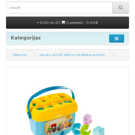
0.00 no 21 |
0 prece(s) - 0.00€
Kategorijas
Sākums
Akuku a0459 bērnu rotaļlieta-sorteris