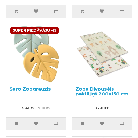
SUPER PIEDĀVĀJUMS
Saro Zobgrauzis
Zopa Divpusējs
paklājiņš 200×150 cm
5.40€
9.00€
32.00€