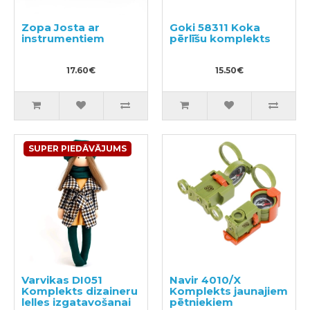
Zopa Josta ar
Goki 58311 Koka
instrumentiem
pērlīšu komplekts
17.60€
15.50€
SUPER PIEDĀVĀJUMS
Varvikas DI051
Navir 4010/X
Komplekts dizaineru
Komplekts jaunajiem
lelles izgatavošanai
pētniekiem