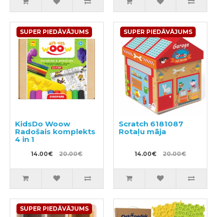
SUPER PIEDĀVĀJUMS
SUPER PIEDĀVĀJUMS
KidsDo Woow
Scratch 6181087
Radošais komplekts
Rotaļu māja
4 in 1
14.00€
20.00€
14.00€
20.00€
SUPER PIEDĀVĀJUMS