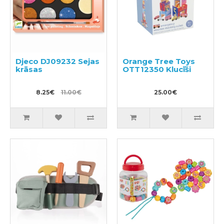
Djeco DJ09232 Sejas
Orange Tree Toys
krāsas
OTT12350 Klucīši
8.25€
11.00€
25.00€