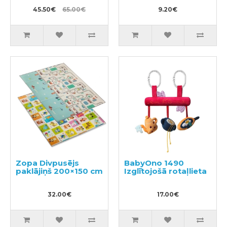
45.50€
65.00€
9.20€
Zopa Divpusējs
BabyOno 1490
paklājiņš 200×150 cm
Izglītojošā rotaļlieta
32.00€
17.00€