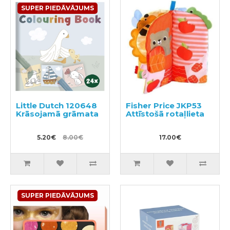
SUPER PIEDĀVĀJUMS
Little Dutch 120648
Fisher Price JKP53
Krāsojamā grāmata
Attīstošā rotaļlieta
5.20€
8.00€
17.00€
SUPER PIEDĀVĀJUMS