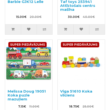
Barbie GJK12 Lelle
Taf toys 253941
Attīstošais centrs
mašīna
15.00€
20.00€
30.00€
40.00€
SUPER PIEDĀVĀJUMS
SUPER PIEDĀVĀJUMS
Melissa Doug 19051
Viga 51610 Koka
Koka puzle
vilciens
mazuļiem
7.15€
11.00€
18.75€
25.00€