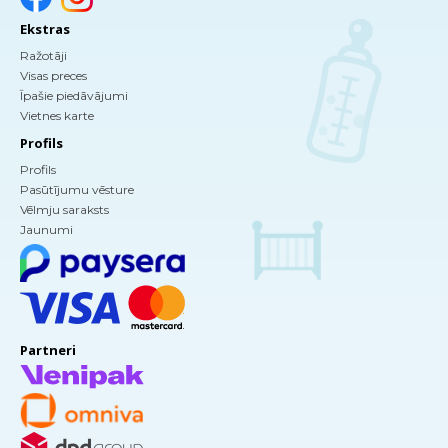
Ekstras
Ražotāji
Visas preces
Īpašie piedāvājumi
Vietnes karte
Profils
Profils
Pasūtījumu vēsture
Vēlmju saraksts
Jaunumi
Partneri