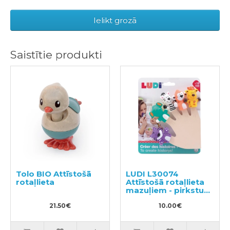
Ielikt grozā
Saistītie produkti
Tolo BIO Attīstošā
LUDI L30074
rotaļlieta
Attīstošā rotaļlieta
mazuļiem - pirkstu
lelles
21.50€
10.00€