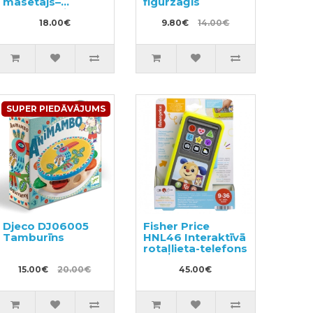
masētājs–
figūrzāģis
zobgrauznis
18.00€
9.80€
14.00€
SUPER PIEDĀVĀJUMS
Djeco DJ06005
Fisher Price
Tamburīns
HNL46 Interaktīvā
rotaļlieta-telefons
15.00€
20.00€
45.00€