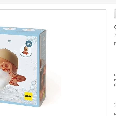
R
M
E
P