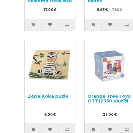
Velkamā rotaļlieta
bildes
17.00€
5.63€
7.50€
Zopa Koka puzle
Orange Tree Toys
OTT12350 Klucīši
6.00€
25.00€