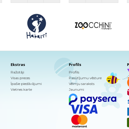
Ekstras
Profils
P
Ražotāji
Profils
Visas preces
Pasūtījumu vēsture
Īpašie piedāvājumi
Vēlmju saraksts
Vietnes karte
Jaunumi