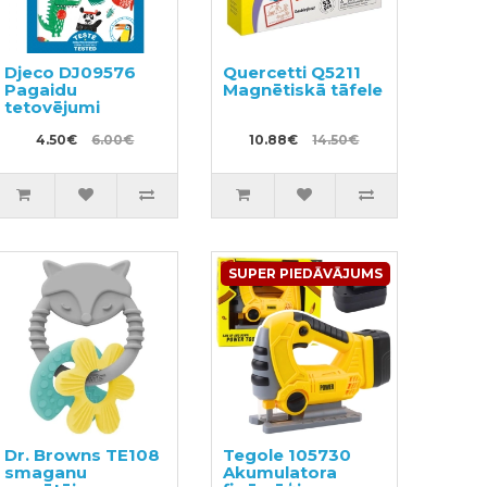
Djeco DJ09576
Quercetti Q5211
Pagaidu
Magnētiskā tāfele
tetovējumi
4.50€
6.00€
10.88€
14.50€
SUPER PIEDĀVĀJUMS
Dr. Browns TE108
Tegole 105730
smaganu
Akumulatora