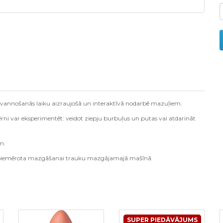
šot vannošanās laiku aizraujošā un interaktīvā nodarbē mazuļiem.
bērni var eksperimentēt: veidot ziepju burbuļus un putas vai atdarināt
m.
arī piemērota mazgāšanai trauku mazgājamajā mašīnā.
SUPER PIEDĀVĀJUMS