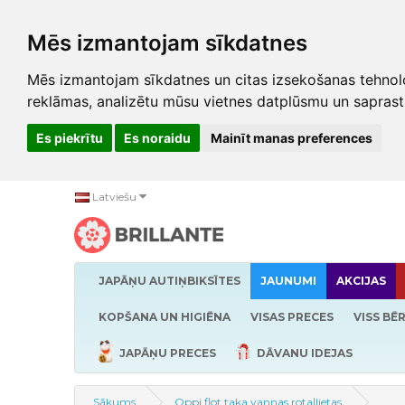
Mēs izmantojam sīkdatnes
Mēs izmantojam sīkdatnes un citas izsekošanas tehnolo
reklāmas, analizētu mūsu vietnes datplūsmu un saprast
Es piekrītu
Es noraidu
Mainīt manas preferences
Latviešu
JAPĀŅU AUTIŅBIKSĪTES
JAUNUMI
AKCIJAS
KOPŠANA UN HIGIĒNA
VISAS PRECES
VISS BĒ
JAPĀŅU PRECES
DĀVANU IDEJAS
Sākums
Oppi flot taka vannas rotaļlietas