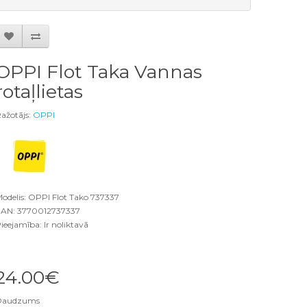
OPPI Flot Taka Vannas
rotaļlietas
ažotājs:
OPPI
odelis: OPPI Flot Tako 737337
AN: 3770012737337
ieejamība: Ir noliktavā
24.00€
Daudzums