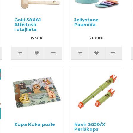
Goki 58681
Jellystone
Attīstošā
Piramīda
rotaļlieta
17.50€
26.00€
Zopa Koka puzle
Navir 3050/X
Periskops