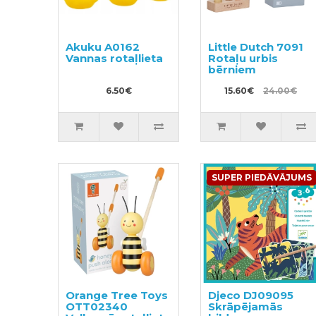
Akuku A0162
Little Dutch 7091
Vannas rotaļlieta
Rotaļu urbis
bērniem
6.50€
15.60€
24.00€
SUPER PIEDĀVĀJUMS
Orange Tree Toys
Djeco DJ09095
OTT02340
Skrāpējamās