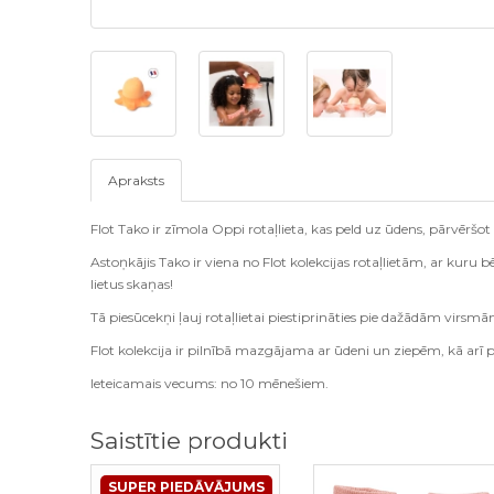
Apraksts
Flot Tako ir zīmola Oppi rotaļlieta, kas peld uz ūdens, pārvēr
Astoņkājis Tako ir viena no Flot kolekcijas rotaļlietām, ar kuru 
lietus skaņas!
Tā piesūcekņi ļauj rotaļlietai piestiprināties pie dažādām virsmā
Flot kolekcija ir pilnībā mazgājama ar ūdeni un ziepēm, kā 
Ieteicamais vecums: no 10 mēnešiem.
Saistītie produkti
SUPER PIEDĀVĀJUMS