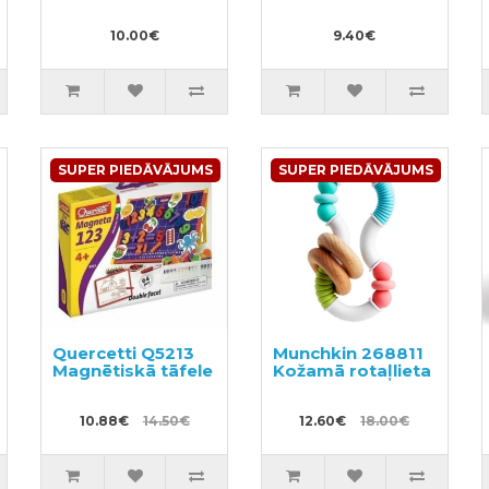
10.00€
9.40€
SUPER PIEDĀVĀJUMS
SUPER PIEDĀVĀJUMS
Quercetti Q5213
Munchkin 268811
Magnētiskā tāfele
Kožamā rotaļlieta
10.88€
14.50€
12.60€
18.00€