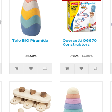
Tolo BIO Piramīda
Quercetti Q6670
Konstruktors
26.50€
9.75€
13.00€