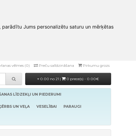
, parādītu Jums personalizētu saturu un mērķētas
Manas vēlmes (0)
Preču salīdzināšana
Pirkumu grozs
0.00 no 21 |
0 prece(s) - 0.00€
ĪŠANAS LĪDZEKĻI UN PIEDERUMI
ĢĒRBS UN VEĻA
VESELĪBAI
PARAUGI