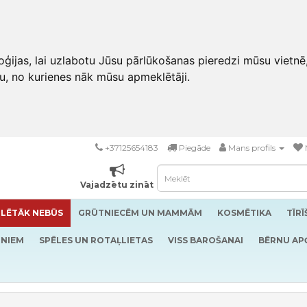
ģijas, lai uzlabotu Jūsu pārlūkošanas pieredzi mūsu vietnē
u, no kurienes nāk mūsu apmeklētāji.
+37125654183
Piegāde
Mans profils
Vajadzētu zināt
LĒTĀK NEBŪS
GRŪTNIECĒM UN MAMMĀM
KOSMĒTIKA
TĪR
RNIEM
SPĒLES UN ROTAĻLIETAS
VISS BAROŠANAI
BĒRNU AP