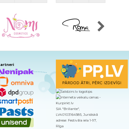
artneri
SIA "Brillante",
LV40103164585, Juridiskā
adrese: Festivāla iela 1-97,
Rīga