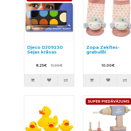
Djeco DJ09230
Zopa Zeķītes-
Sejas krāsas
grabulīši
8.25€
11.00€
10.00€
SUPER PIEDĀVĀJUMS