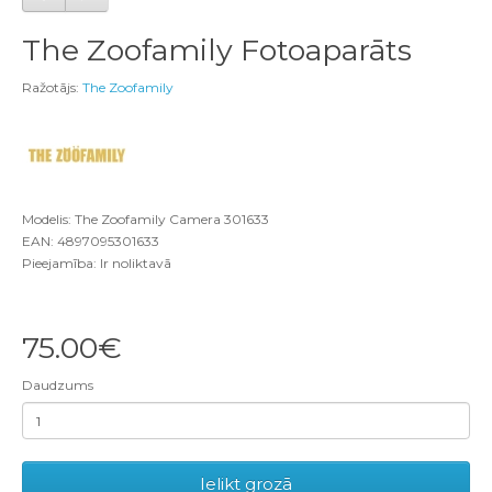
The Zoofamily Fotoaparāts
Ražotājs:
The Zoofamily
Modelis: The Zoofamily Camera 301633
EAN: 4897095301633
Pieejamība: Ir noliktavā
75.00€
Daudzums
Ielikt grozā