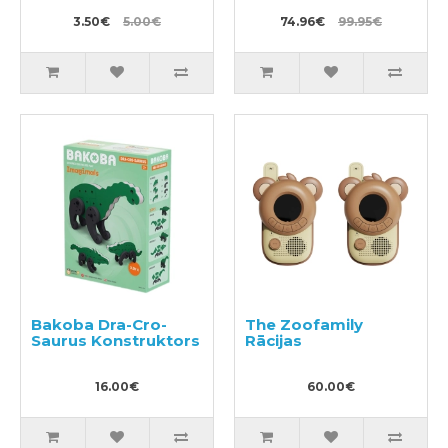
3.50€
5.00€
74.96€
99.95€
Bakoba Dra-Cro-
The Zoofamily
Saurus Konstruktors
Rācijas
16.00€
60.00€