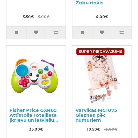
Zobu riņķis
3.50€
5.00€
4.00€
SUPER PIEDĀVĀJUMS
Fisher Price GXR65
Varvikas MC1075
Attīstoša rotaļlieta
Gleznas pēc
(krievu un latviešu
numuriem
valodā)
35.00€
10.50€
15.00€