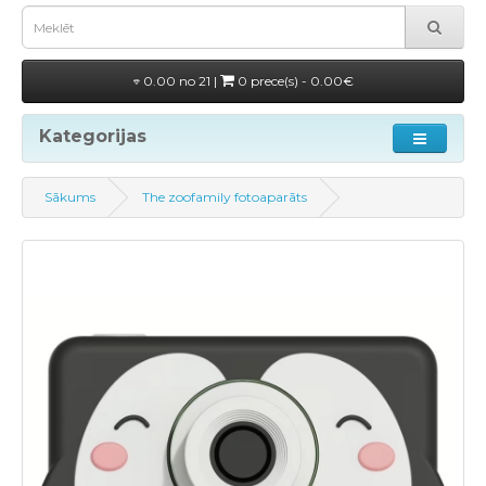
0.00 no 21 |
0 prece(s) - 0.00€
Kategorijas
Sākums
The zoofamily fotoaparāts