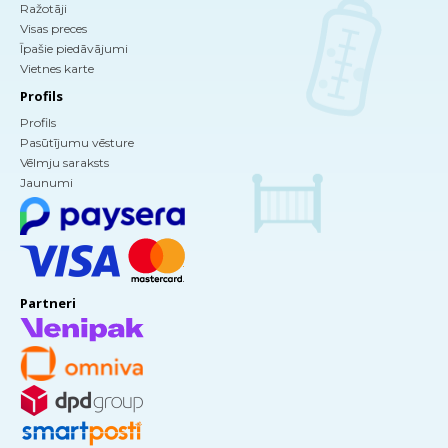
Ražotāji
Visas preces
Īpašie piedāvājumi
Vietnes karte
Profils
Profils
Pasūtījumu vēsture
Vēlmju saraksts
Jaunumi
Partneri