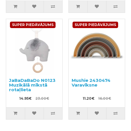
SUPER PIEDĀVĀJUMS
SUPER PIEDĀVĀJUMS
JaBaDaBaDo N0123
Mushie 2430474
Muzikālā mīkstā
Varavīksne
rotaļlieta
14.95€
23.00€
11.20€
16.00€