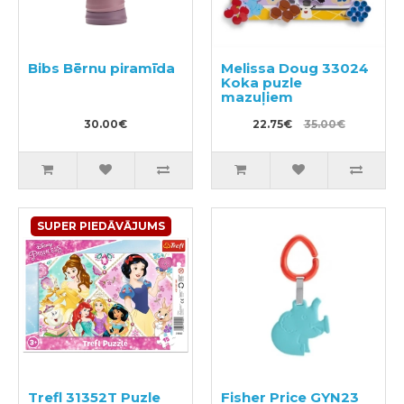
Bibs Bērnu piramīda
Melissa Doug 33024
Koka puzle
mazuļiem
30.00€
22.75€
35.00€
SUPER PIEDĀVĀJUMS
Trefl 31352T Puzle
Fisher Price GYN23