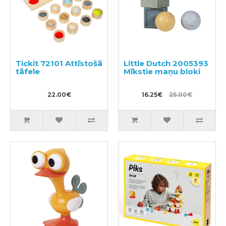
Tickit 72101 Attīstošā
Little Dutch 2005393
tāfele
Mīkstie maņu bloki
22.00€
16.25€
25.00€