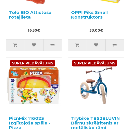
Tolo BIO Attīstošā
OPPI Piks Small
rotaļlieta
Konstruktors
16.50€
33.00€
SUPER PIEDĀVĀJUMS
SUPER PIEDĀVĀJUMS
PicnMix 116023
Trybike TBS2BLUVIN
Izglītojoša spēle -
Bērnu skrējritenis ar
Pizza
metālisko rāmi