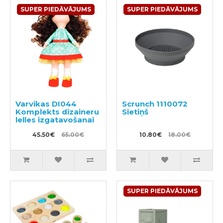
SUPER PIEDĀVĀJUMS
SUPER PIEDĀVĀJUMS
Varvikas DI044
Scrunch 1110072
Komplekts dizaineru
Sietiņš
lelles izgatavošanai
45.50€
65.00€
10.80€
18.00€
SUPER PIEDĀVĀJUMS