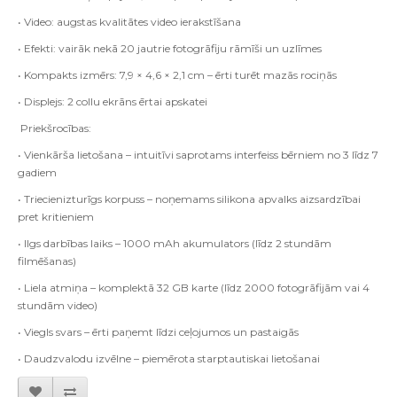
• Video: augstas kvalitātes video ierakstīšana
• Efekti: vairāk nekā 20 jautrie fotogrāfiju rāmīši un uzlīmes
• Kompakts izmērs: 7,9 × 4,6 × 2,1 cm – ērti turēt mazās rociņās
• Displejs: 2 collu ekrāns ērtai apskatei
Priekšrocības:
• Vienkārša lietošana – intuitīvi saprotams interfeiss bērniem no 3 līdz 7
gadiem
• Triecienizturīgs korpuss – noņemams silikona apvalks aizsardzībai
pret kritieniem
• Ilgs darbības laiks – 1000 mAh akumulators (līdz 2 stundām
filmēšanas)
• Liela atmiņa – komplektā 32 GB karte (līdz 2000 fotogrāfijām vai 4
stundām video)
• Viegls svars – ērti paņemt līdzi ceļojumos un pastaigās
• Daudzvalodu izvēlne – piemērota starptautiskai lietošanai