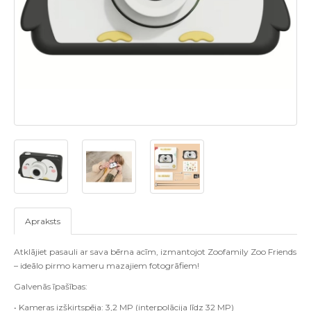
Apraksts
Atklājiet pasauli ar sava bērna acīm, izmantojot Zoofamily Zoo Friends
– ideālo pirmo kameru mazajiem fotogrāfiem!
Galvenās īpašības:
• Kameras izšķirtspēja: 3,2 MP (interpolācija līdz 32 MP)