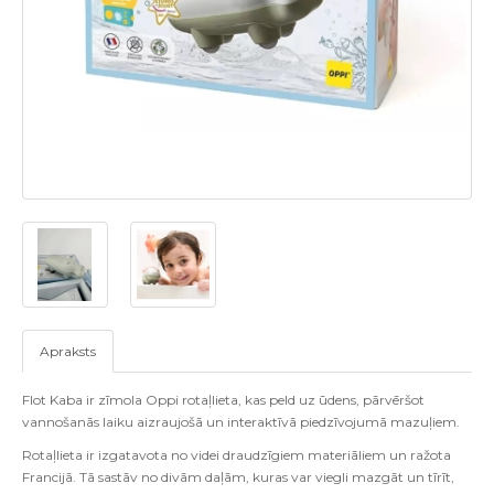
Apraksts
Flot Kaba ir zīmola Oppi rotaļlieta, kas peld uz ūdens, pārvēršot
vannošanās laiku aizraujošā un interaktīvā piedzīvojumā mazuļiem.
Rotaļlieta ir izgatavota no videi draudzīgiem materiāliem un ražota
Francijā. Tā sastāv no divām daļām, kuras var viegli mazgāt un tīrīt,