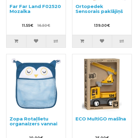
Far Far Land F02520
Ortopedek
Mozaīka
Sensorais paklājiņš
11.55€
16.50€
139.00€
Zopa Rotaļlietu
ECO MultiGO mašīna
organaizers vannai
10.00€
25.00€