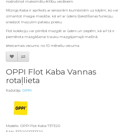
nodrošinot maksimālu ērtību vecākiem.
Nīlzirgs Kaba ir aprīkots ar sensorām bumbiņām uz kājām, ko var
izmantot maigai masāžai, kā arī ar ūdens šļakstīšanas funkciju,
sniedzot mazulim patiesu prieku.
Flot kolekciju var pilnībā mazgāt ar ūdeni un ziepēm, kā arī tā ir
piemērota mazgāšanai trauku mazgājamajā mašīnā.
Ieteicamais vecums: no 10 mēnešu vecuma.
OPPI Flot Kaba Vannas
rotaļlieta
Ražotājs:
OPPI
Modelis: OPPI Flot Kaba 737320
EAN: 3770012737320