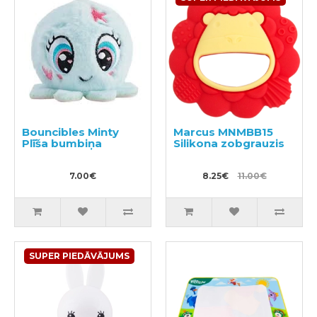
Bouncibles Minty
Marcus MNMBB15
Plīša bumbiņa
Silikona zobgrauzis
7.00€
8.25€
11.00€
SUPER PIEDĀVĀJUMS