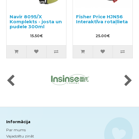
Navir 8095/X
Fisher Price HJN56
Komplekts - josta un
Interaktīva rotaļlieta
pudele 300ml
15.50€
25.00€
Informācija
Par mums
Vajadzētu zināt