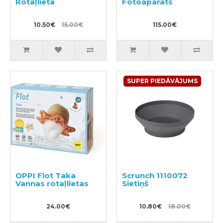
Rotaļlieta
Fotoaparāts
10.50€
15.00€
115.00€
SUPER PIEDĀVĀJUMS
OPPI Flot Taka
Scrunch 1110072
Vannas rotaļlietas
Sietiņš
24.00€
10.80€
18.00€