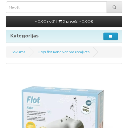
0.00 no 21 |
0 prece(s) - 0.00€
Kategorijas
Sākums
Oppi flot kaba vannas rotaļlieta