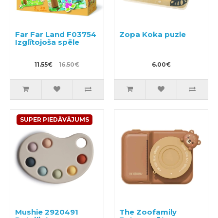
Far Far Land F03754
Zopa Koka puzle
Izglītojoša spēle
11.55€
16.50€
6.00€
SUPER PIEDĀVĀJUMS
Mushie 2920491
The Zoofamily