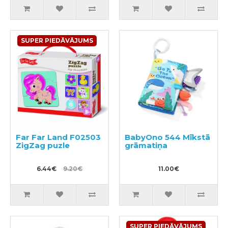
SUPER PIEDĀVĀJUMS
Far Far Land F02503
BabyOno 544 Mīkstā
ZigZag puzle
grāmatiņa
6.44€
9.20€
11.00€
SUPER PIEDĀVĀJUMS