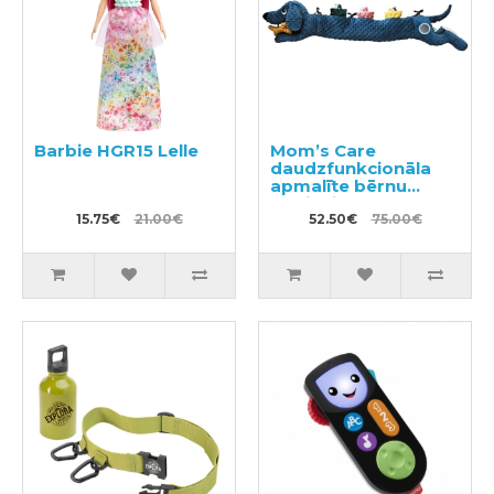
Barbie HGR15 Lelle
Mom’s Care
daudzfunkcionāla
apmalīte bērnu
gultiņai
15.75€
21.00€
52.50€
75.00€