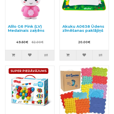
Alilo G6 Pink (LV)
Akuku A0638 Ūdens
Medainais zaķēns
zīmēšanas paklājiņš
49.60€
62.00€
20.00€
SUPER PIEDĀVĀJUMS