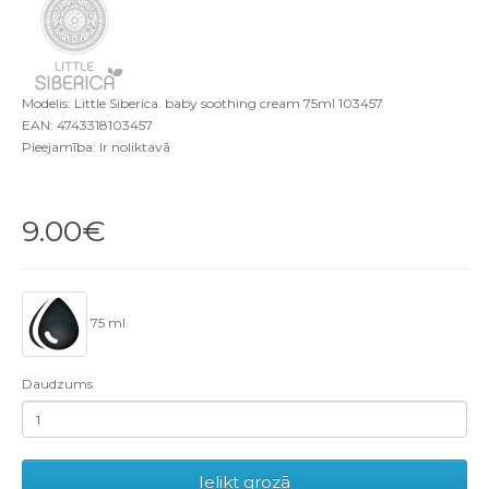
Modelis: Little Siberica. baby soothing cream 75ml 103457
EAN: 4743318103457
Pieejamība: Ir noliktavā
9.00€
75 ml.
Daudzums
Ielikt grozā