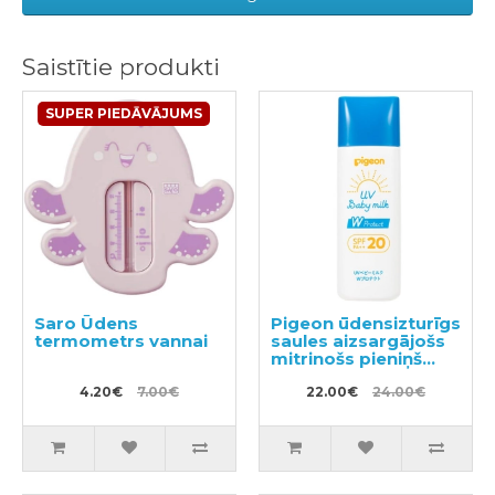
Saistītie produkti
SUPER PIEDĀVĀJUMS
Saro Ūdens
Pigeon ūdensizturīgs
termometrs vannai
saules aizsargājošs
mitrinošs pieniņš
SPF20 45g
4.20€
7.00€
22.00€
24.00€