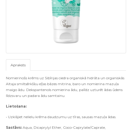
Apraksts
Nomierinošs krēms uz Sibīrijas ciedra organiskā hidrāta un organiskās
Altaja smiltsērkšķu eļļas bāzes mitrina, baro un nomierina mazuļa
maigo ādu. Dekspantenols nomierina ādu, palīdz uzturēt ādas ūdens
līdzsvaru un padara ādu samtainu.
Lietošana:
• Uzklājiet nelielu krēma daudzumu uz tīras, sausas mazuļa ādas.
Sastāvs:
Aqua, Dicaprylyl Ether, Coco-Caprylate/Caprate,