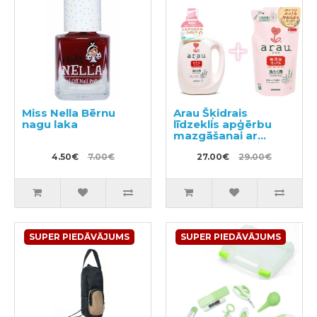
Miss Nella Bērnu
Arau Šķidrais
nagu laka
līdzeklis apģērbu
mazgāšanai ar
sastāvam pievienoto
4.50€
7.00€
lavandas un
27.00€
29.00€
piparmētras
ekstraktu 1200ml +
pildviela 1000ml
SUPER PIEDĀVĀJUMS
SUPER PIEDĀVĀJUMS