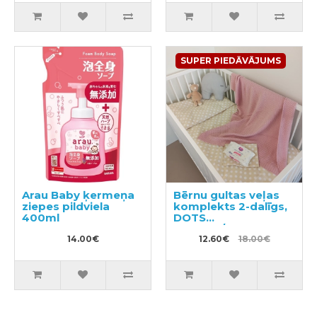
SUPER PIEDĀVĀJUMS
Arau Baby ķermeņa
Bērnu gultas veļas
ziepes pildviela
komplekts 2-dalīgs,
400ml
DOTS
100x140/40x60cm
14.00€
12.60€
18.00€