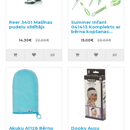
Reer 3401 Mašīnas
Summer Infant
pudeļu sildītājs
041413 Komplekts ar
bērna kopšanas
piederumiem
14.30€
22.00€
15.00€
20.00€
Akuku A1126 Bērnu
Dooky Ausu