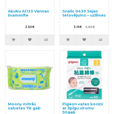
Akuku A1133 Vannas
Snails 0439 Sejas
švammīte
tetovējums – uzlīmes
2.50€
3.15€
4.50€
Moony mitrās
Pigeon vates kociņi
salvetes 76 gab
ar lipīgu virsmu
50gab