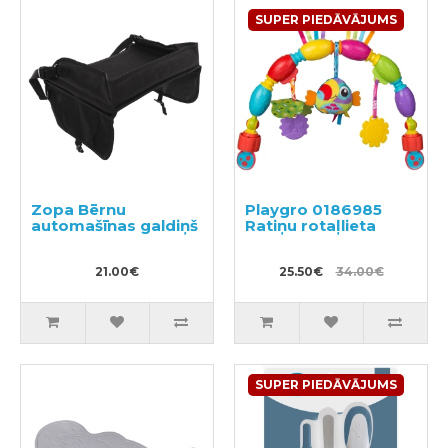
SUPER PIEDĀVĀJUMS
Zopa Bērnu
Playgro 0186985
automašīnas galdiņš
Ratiņu rotaļlieta
21.00€
25.50€
34.00€
SUPER PIEDĀVĀJUMS