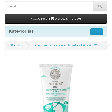
0.00 no 21 |
0 prece(s) - 0.00€
Kategorijas
Sākums
Little siberica. nomierinošs krēms bērniem 75ml