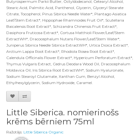
Butyrospermum Parkii Butter, Octyldodecanol, Cetearyl Alcohol,
Stearic Acid, Palmitic Acid, Panthenol, Glycerin, Glyceryl Stearate
Citrate, Tocopherol, Pinus Sibirica Needle Water*, Plantago Asiatica
Leaf/Stem Extract*, Hippophae Rhamnoides Fruit Oil*, Scutellaria
Baicalensis Root Extract*, Schizandra Chinensis Fruit Extract*,
Dasiphora Fruticosa Extract*, Cortusa Matthioli Flower/Leaf/Stem
ExtractWH*, Dracocephalum Nutans Flower/Leaf/Stem Water*,
Juniperus Sibirica Needle Sibirica ExtractWH*, Urtica Dioica Extract*,
Arctium Lappa Root Extract*, Rhodiola Rosea Root Extract*,
Calendula Officinalis Flower Extract*, Hypericum Perforatum Extract*,
Thymus Vulgaris Extract, Cedrus Deodara Wood Oil, Dracocephalum
Moldavica Oil, Iris Sibirica Root ExtractWH*, Sodium Hyaluronate,
Sodium Stearoyl Glutamate, Xanthan Gum, Benzyl Alcohol,
Ethylhexylglycerin, Sodium Hydroxide, Caramel
.
Little Siberica. nomierinošs
krēms bērniem 75ml
Ražotājs:
Little Siberica Organic