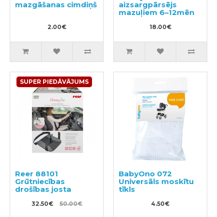
mazgāšanas cimdiņš
aizsargpārsējs
mazuļiem 6–12mēn
2.00€
18.00€
SUPER PIEDĀVĀJUMS
Reer 88101
BabyOno 072
Grūtniecības
Universāls moskītu
drošības josta
tīkls
32.50€
50.00€
4.50€