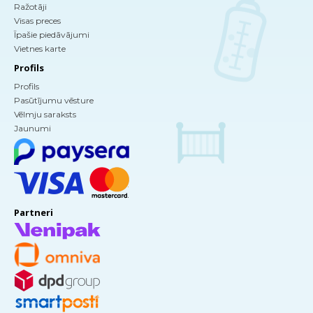
Ražotāji
Visas preces
Īpašie piedāvājumi
Vietnes karte
Profils
Profils
Pasūtījumu vēsture
Vēlmju saraksts
Jaunumi
Partneri