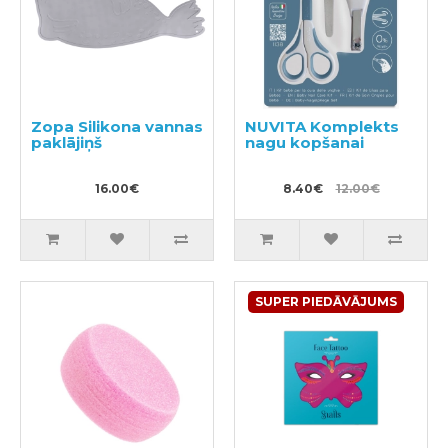
Zopa Silikona vannas
NUVITA Komplekts
paklājiņš
nagu kopšanai
16.00€
8.40€
12.00€
SUPER PIEDĀVĀJUMS