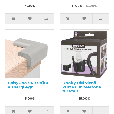
4.00€
11.00€
13.00€
BabyOno 949 Stūru
Dooky Divi vienā
aizsargi 4gb.
krūzes un telefona
turētājs
5.00€
15.00€