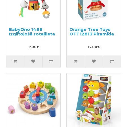
BabyOno 1488
Orange Tree Toys
Izglītojošā rotaļlieta
OTT12813 Piramīda
17.00€
17.00€