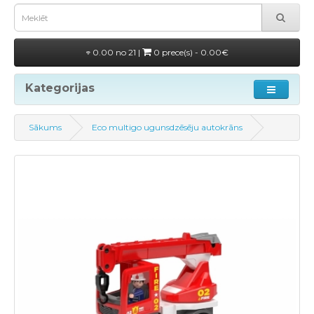
0.00 no 21 |
0 prece(s) - 0.00€
Kategorijas
Sākums
Eco multigo ugunsdzēsēju autokrāns