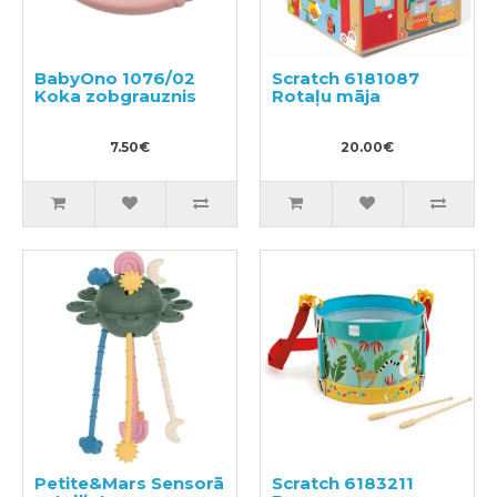
BabyOno 1076/02
Scratch 6181087
Koka zobgrauznis
Rotaļu māja
7.50€
20.00€
Petite&Mars Sensorā
Scratch 6183211