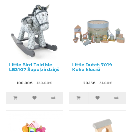
Little Bird Told Me
Little Dutch 7019
LB3107 Šūpuļzirdziņš
Koka klucīši
100.00€
120.00€
20.15€
31.00€