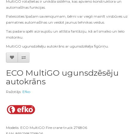
MultiGO rotaļlietas ir unikāla sistēma, kas apvieno konstruktora un
automašīnas funkcijas.
Pateicoties īpašam savienojumam, bērni var viegli mainīt virsbūves uz
pamatnes automašīnas un veidot jaunus tehnikas veidus.
Tas padara spēli aizraujošu un attīsta fantāziju, kā arī smalko un lielo
motoriku.
MultiGO ugunsdzēsēju autokrāns ar ugunsdzēsēja figūriņu.
ECO MultiGO ugunsdzēsēju
autokrāns
Ražotājs:
Efko
Modelis: ECO MultiGO Fire crane truck 276806
EAN: 8592168276806