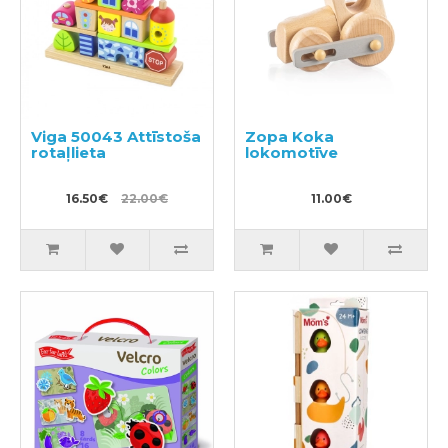
Viga 50043 Attīstoša
Zopa Koka
rotaļlieta
lokomotīve
16.50€
22.00€
11.00€