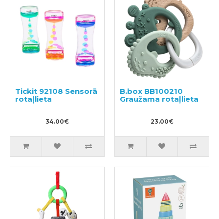
Tickit 92108 Sensorā
B.box BB100210
rotaļlieta
Graužama rotaļlieta
34.00€
23.00€