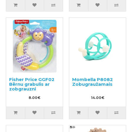
Fisher Price GGF02
Mombella P8082
Bērnu grabulis ar
Zobugraužamais
zobgrauzni
8.00€
14.00€