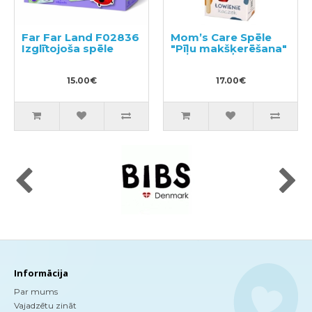
Far Far Land F02836
Mom’s Care Spēle
Izglītojoša spēle
"Pīļu makšķerēšana"
15.00€
17.00€
Informācija
Par mums
Vajadzētu zināt