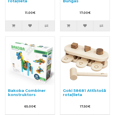
rotaļlieta
Bungas
11.00€
17.00€
Bakoba Combiner
Goki 58681 Attīstošā
konstruktors
rotaļlieta
65.00€
17.50€