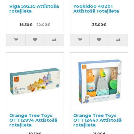
Viga 59235 Attīstoša
Yookidoo 40201
rotaļlieta
Attīstošā rotaļlieta
16.50€
22.00€
33.00€
Orange Tree Toys
Orange Tree Toys
OTT12974 Attīstošā
OTT12447 Attīstošā
rotaļlieta
rotaļlieta
19.50€
21.00€