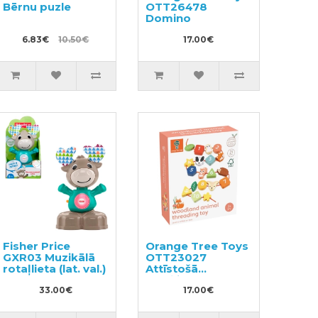
Bērnu puzle
OTT26478
Domino
6.83€
10.50€
17.00€
Fisher Price
Orange Tree Toys
GXR03 Muzikālā
OTT23027
rotaļlieta (lat. val.)
Attīstošā
rotaļlieta
33.00€
17.00€