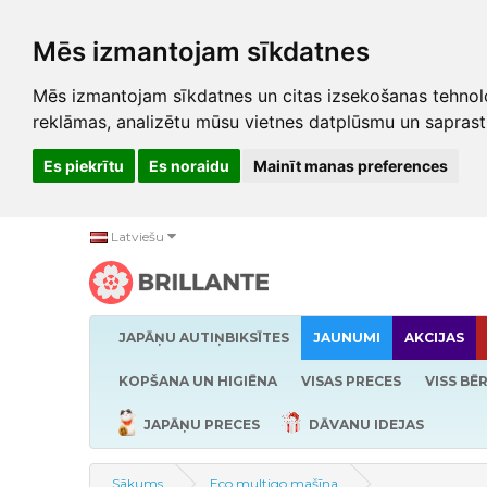
Mēs izmantojam sīkdatnes
Mēs izmantojam sīkdatnes un citas izsekošanas tehnolo
reklāmas, analizētu mūsu vietnes datplūsmu un saprast
Es piekrītu
Es noraidu
Mainīt manas preferences
Latviešu
JAPĀŅU AUTIŅBIKSĪTES
JAUNUMI
AKCIJAS
KOPŠANA UN HIGIĒNA
VISAS PRECES
VISS BĒ
JAPĀŅU PRECES
DĀVANU IDEJAS
Sākums
Eco multigo mašīna