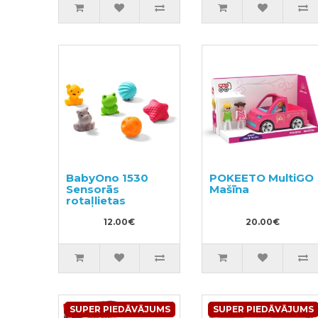
BabyOno 1530
POKEETO MultiGO
Sensorās
Mašīna
rotaļlietas
12.00€
20.00€
SUPER PIEDĀVĀJUMS
SUPER PIEDĀVĀJUMS