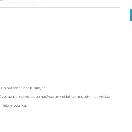
a un automašīnas funkcijas.
būves uz pamatnes automašīnas un veidot jaunus tehnikas veidus.
n lielo motoriku.