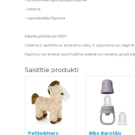
• cisterna
• ugunsdzēsēja figūriņa
Kāpnes griežas par 360°.
Cisterna ir aprīkota ar atveramu vāku, ir izjaucama un viegli t
Figūriņu var ievietot automašīnas kabīnē vai novietot grozā k
Saistītie produkti
Petite&Mars
Bibs Barotājs