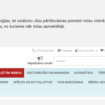
ģijas, lai uzlabotu Jūsu pārlūkošanas pieredzi mūsu vietnē
u, no kurienes nāk mūsu apmeklētāji.
+37125654183
Piegāde
Mans profils
Vajadzētu zināt
LĒTĀK NEBŪS
GRŪTNIECĒM UN MAMMĀM
KOSMĒTIKA
TĪR
RNIEM
SPĒLES UN ROTAĻLIETAS
VISS BAROŠANAI
BĒRNU AP