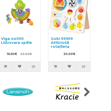
Viga 44590
Goki 59959
Līdzsvara spēle
Attīstošā
rotaļlieta
16.50€
22.00€
20.00€