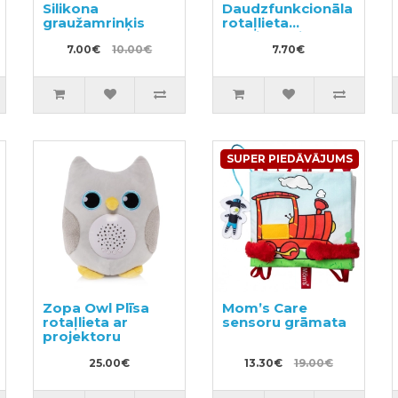
Silikona
Daudzfunkcionāla
graužamrinķis
rotaļlieta
pētniecībai
7.00€
10.00€
7.70€
SUPER PIEDĀVĀJUMS
Zopa Owl Plīsa
Mom’s Care
rotaļlieta ar
sensoru grāmata
projektoru
25.00€
13.30€
19.00€