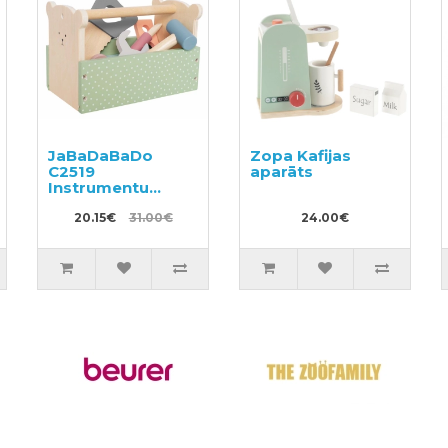
JaBaDaBaDo
Zopa Kafijas
C2519
aparāts
Instrumentu
komplekts
20.15€
31.00€
24.00€