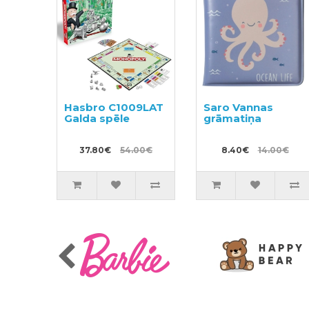
Hasbro C1009LAT
Saro Vannas
Galda spēle
grāmatiņa
37.80€
54.00€
8.40€
14.00€