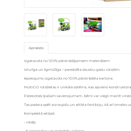
Apraksts
Izgatavota no 100% pārstrādājamiem materiāliem.
Izturīga un ilgmūžīga – paredzēta daudzu gadu rotaļām.
Iepakojums izgatavots no 100% pārstrādāta kartona.
MultiGO rotaļlietas ir unikāla sistēma, kas apvieno konstruktor
Pateicoties īpašam savienojumam, bērni var viegli mainīt virs
Tas padara spēli aizraujošu un attīsta fantāziju, kā arī smalko u
Komplektā ietilpst:
• vilcējs
• funkcionālas ugunsdzēsēju kāpnes