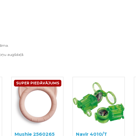
īrāma.
āpņu augšdaļā.
SUPER PIEDĀVĀJUMS
Mushie 2560265
Navir 4010/T