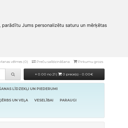
, parādītu Jums personalizētu saturu un mērķētas
Manas vēlmes (0)
Preču salīdzināšana
Pirkumu grozs
0.00 no 21 |
0 prece(s) - 0.00€
ĪŠANAS LĪDZEKĻI UN PIEDERUMI
ĢĒRBS UN VEĻA
VESELĪBAI
PARAUGI