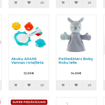
Akuku A0456
Petite&Mars Boby
Vannas rotaļlieta
Roku lelle
12.00€
14.00€
SUPER PIEDĀVĀJUMS