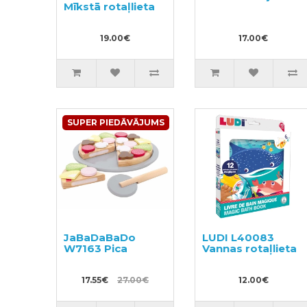
Mīkstā rotaļlieta
19.00€
17.00€
SUPER PIEDĀVĀJUMS
JaBaDaBaDo
LUDI L40083
W7163 Pica
Vannas rotaļlieta
17.55€
27.00€
12.00€