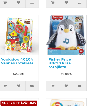
Yookidoo 40204
Fisher Price
Vannas rotaļlieta
HNC10 Plīša
rotaļlieta
42.00€
75.00€
SUPER PIEDĀVĀJUMS