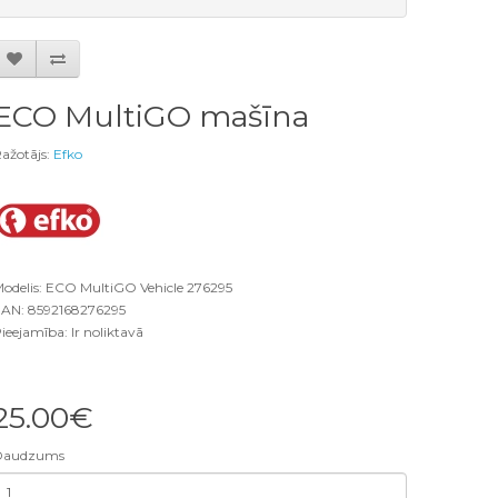
ECO MultiGO mašīna
ažotājs:
Efko
odelis: ECO MultiGO Vehicle 276295
AN: 8592168276295
ieejamība: Ir noliktavā
25.00€
Daudzums