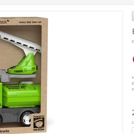
R
M
E
P