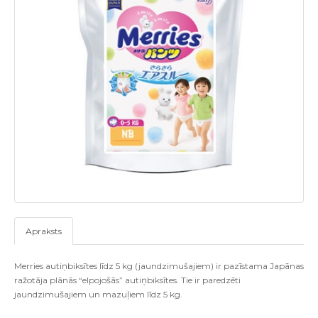
Apraksts
Merries autiņbiksītes līdz 5 kg (jaundzimušajiem) ir pazīstama Japānas
ražotāja plānās “elpojošās” autiņbiksītes. Tie ir paredzēti
jaundzimušajiem un mazuļiem līdz 5 kg.