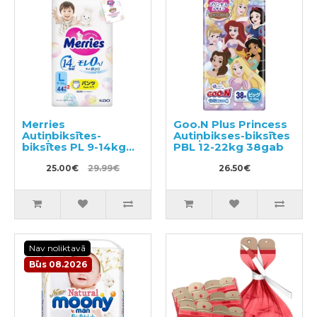
Merries
Goo.N Plus Princess
Autiņbiksītes-
Autiņbikses-biksītes
biksītes PL 9-14kg
PBL 12-22kg 38gab
46gab
25.00€
29.99€
26.50€
Nav noliktavā
Būs 08.2026