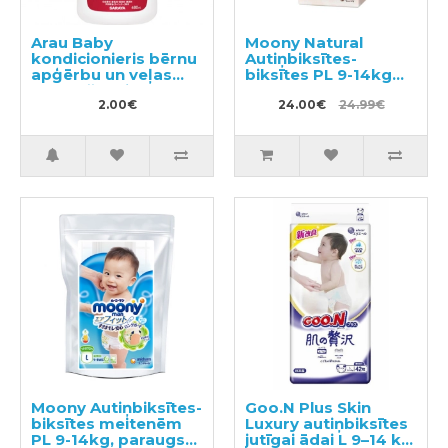
Arau Baby
Moony Natural
kondicionieris bērnu
Autiņbiksītes-
apģērbu un veļas
biksītes PL 9-14kg
mazgāšanai,
36gab
2.00€
paraugs 50ml
24.00€
24.99€
Moony Autiņbiksītes-
Goo.N Plus Skin
biksītes meitenēm
Luxury autiņbiksītes
PL 9-14kg, paraugs
jutīgai ādai L 9–14 kg