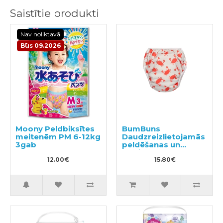
Saistītie produkti
Nav noliktavā
Būs 09.2026
Moony Peldbiksītes
BumBuns
meitenēm PM 6-12kg
Daudzreizlietojamās
3gab
peldēšanas un
podiņmācību
12.00€
autiņbiksīte M 11–15
15.80€
kg