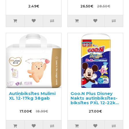
3gab
42gab
2.49€
26.50€
28.50€
Autiņbiksītes Mulimi
Goo.N Plus Disney
XL 12-17kg 38gab
Nakts autiņbiksītes-
biksītes PXL 12-22kg
40gab
17.00€
18.99€
27.00€