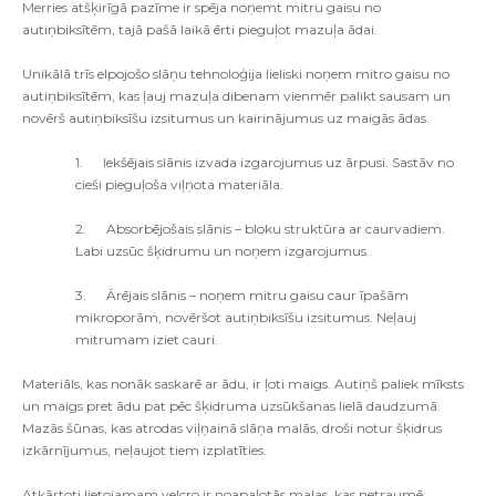
Merries atšķirīgā pazīme ir spēja noņemt mitru gaisu no
autiņbiksītēm, tajā pašā laikā ērti pieguļot mazuļa ādai.
Unikālā trīs elpojošo slāņu tehnoloģija lieliski noņem mitro gaisu no
autiņbiksītēm, kas ļauj mazuļa dibenam vienmēr palikt sausam un
novērš autiņbiksīšu izsitumus un kairinājumus uz maigās ādas.
1.
Iekšējais slānis izvada izgarojumus uz ārpusi. Sastāv no
cieši pieguļoša viļņota materiāla.
2.
Absorbējošais slānis – bloku struktūra ar caurvadiem.
Labi uzsūc šķidrumu un noņem izgarojumus.
3.
Ārējais slānis – noņem mitru gaisu caur īpašām
mikroporām, novēršot autiņbiksīšu izsitumus. Neļauj
mitrumam iziet cauri.
Materiāls, kas nonāk saskarē ar ādu, ir ļoti maigs. Autiņš paliek mīksts
un maigs pret ādu pat pēc šķidruma uzsūkšanas lielā daudzumā.
Mazās šūnas, kas atrodas viļņainā slāņa malās, droši notur šķidrus
izkārnījumus, neļaujot tiem izplatīties.
Atkārtoti lietojamam velcro ir noapaļotās malas, kas netraumē