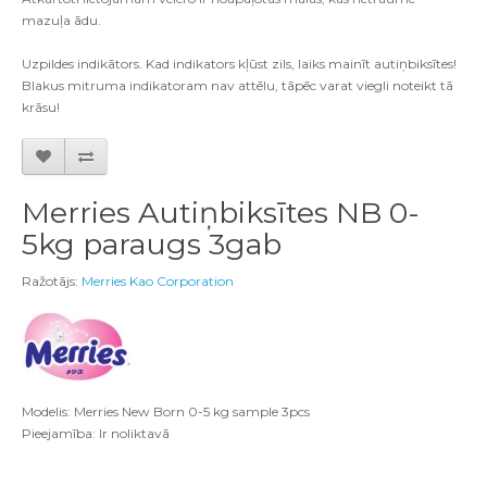
mazuļa ādu.
Uzpildes indikātors. Kad indikators kļūst zils, laiks mainīt autiņbiksītes!
Blakus mitruma indikatoram nav attēlu, tāpēc varat viegli noteikt tā
krāsu!
Merries Autiņbiksītes NB 0-
5kg paraugs 3gab
Ražotājs:
Merries Kao Corporation
Modelis: Merries New Born 0-5 kg sample 3pcs
Pieejamība: Ir noliktavā