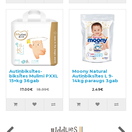
Autiņbiksītes-
Moony Natural
biksītes Mulimi PXXL
Autiņbiksītes L 9-
15+kg 36gab
14kg paraugs 3gab
17.00€
18.99€
2.49€