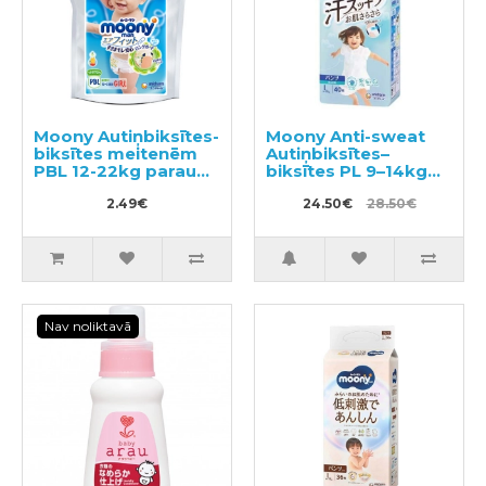
Moony Autiņbiksītes-
Moony Anti-sweat
biksītes meitenēm
Autiņbiksītes–
PBL 12-22kg paraugs
biksītes PL 9–14kg
3gab
40gab
2.49€
24.50€
28.50€
Nav noliktavā