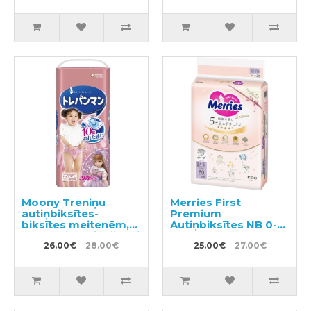
Moony Treniņu
Merries First
autiņbiksītes-
Premium
biksītes meitenēm,
Autiņbiksītes NB 0-
bērna pieradināšanai
5kg 60gab
tualetei BIG 12-22kg
26.00€
28.00€
25.00€
27.00€
30gab