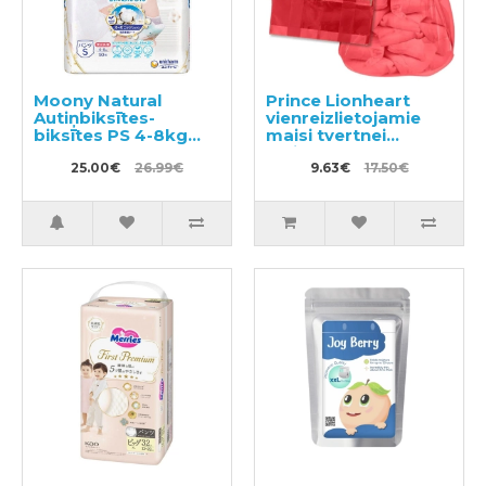
Moony Natural
Prince Lionheart
Autiņbiksītes-
vienreizlietojamie
biksītes PS 4-8kg
maisi tvertnei
50gab
Twist'R
25.00€
26.99€
9.63€
17.50€