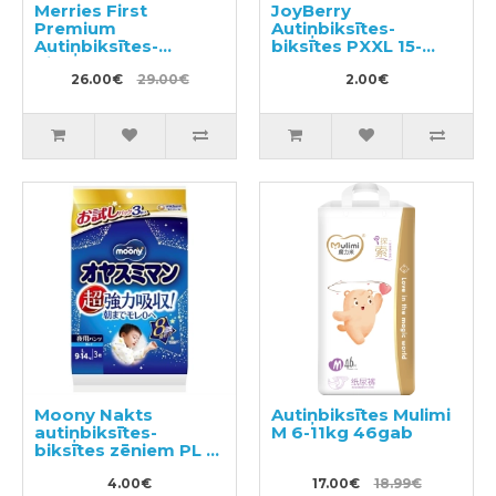
Merries First
JoyBerry
Premium
Autiņbiksītes-
Autiņbiksītes-
biksītes PXXL 15-
biksītes PXL 12-22kg
28kg paraugs 3gab
32gab
26.00€
29.00€
2.00€
Moony Nakts
Autiņbiksītes Mulimi
autiņbiksītes-
M 6-11kg 46gab
biksītes zēniem PL 9-
14kg 3gab
4.00€
17.00€
18.99€