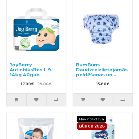
JoyBerry
BumBuns
Autiņbiksītes L 9-
Daudzreizlietojamās
14kg 40gab
peldēšanas un
podiņmācību
17.00€
19.00€
autiņbiksīte L 14–
15.80€
20kg
Nav noliktavā
Būs 08.2026