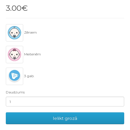
3.00€
Zēniem
Meitenēm
3 gab.
Daudzums
Ielikt grozā