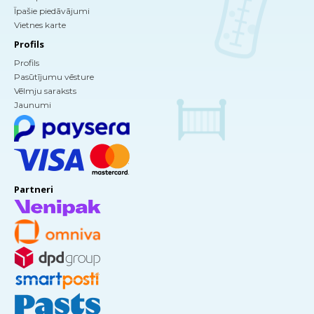
Īpašie piedāvājumi
Vietnes karte
Profils
Profils
Pasūtījumu vēsture
Vēlmju saraksts
Jaunumi
Partneri