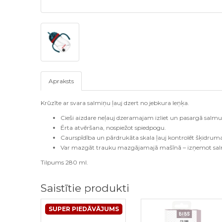
Apraksts
Krūzīte ar svara salmiņu ļauj dzert no jebkura leņķa.
Cieši aizdare neļauj dzeramajam izliet un pasargā salm
Ērta atvēršana, nospiežot spiedpogu.
Caurspīdība un pārdrukāta skala ļauj kontrolēt šķidr
Var mazgāt trauku mazgājamajā mašīnā – izņemot sal
Tilpums 280 ml.
Saistītie produkti
SUPER PIEDĀVĀJUMS