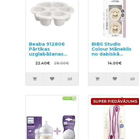
Beaba 912806
BIBS Studio
Pārtikas
Colour Māneklis
uzglabāšanas
no dabiskā
konteineris ar
kaučuka 6-18m
nodalījumiem
22.40€
28.00€
2gab
14.00€
SUPER PIEDĀVĀJUMS