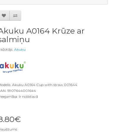
Akuku A0164 Krūze ar
salmiņu
ažotājs:
Akuku
odelis: Akuku A0164 Cup with straw 001644
AN: 5907644001644
ieejamība: Ir noliktavā
8.80€
Daudzums