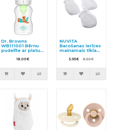
Dr. Browns
NUVITA
WB111001 Bērnu
Barošanas ierīces
pudelīte ar platu
mainamais tīkla
kakliņu 330ml
ieliknis S izmēra
18.00€
3gab
5.95€
8.50€