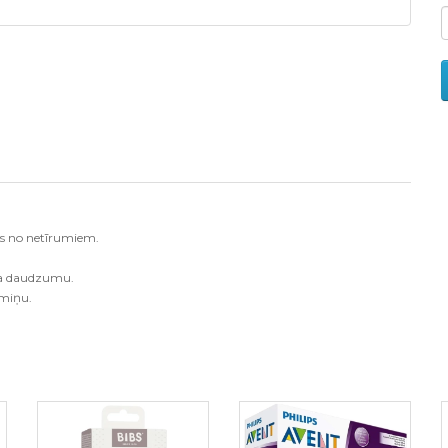
us no netīrumiem.
uma daudzumu.
miņu.