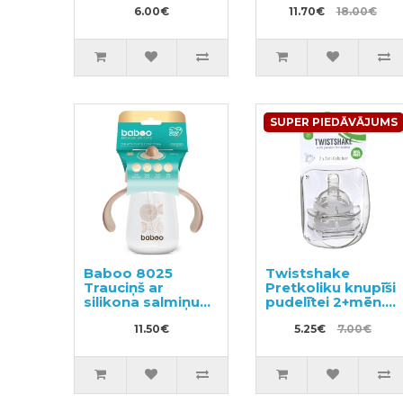
6.00€
11.70€
18.00€
SUPER PIEDĀVĀJUMS
Baboo 8025
Twistshake
Trauciņš ar
Pretkoliku knupīši
silikona salmiņu
pudelītei 2+mēn.
260ml
2gab
11.50€
5.25€
7.00€