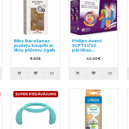
Bibs Barošanas
Philips Avent
pudeļu knupīši ar
SCF721/20
lēnu plūsmu 2gab
pārtikas
uzglabāšanas
8.50€
trauciņu
40.00€
komplekts ar
karoti
SUPER PIEDĀVĀJUMS