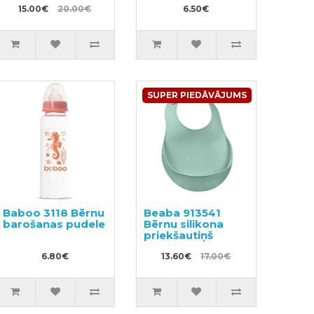
15.00€
20.00€
6.50€
SUPER PIEDĀVĀJUMS
Baboo 3118 Bērnu
Beaba 913541
barošanas pudele
Bērnu silikona
priekšautiņš
6.80€
13.60€
17.00€