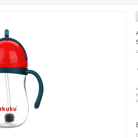
R
M
E
P