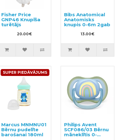
Fisher Price
Bibs Anatomical
GNP46 Knupīša
Anatomisks
turētājs
knupis 0-6m 2gab
20.00€
13.00€
SUPER PIEDĀVĀJUMS
Marcus MNMNU01
Philips Avent
Bērnu pudelīte
SCF086/03 Bērnu
barošanai 180ml
māneklītis 0-
6men