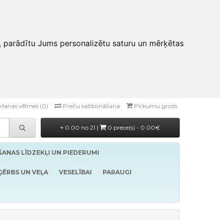
, parādītu Jums personalizētu saturu un mērķētas
Manas vēlmes (0)
Preču salīdzināšana
Pirkumu grozs
0.00 no 21 |
0 prece(s) - 0.00€
ĪŠANAS LĪDZEKĻI UN PIEDERUMI
ĢĒRBS UN VEĻA
VESELĪBAI
PARAUGI