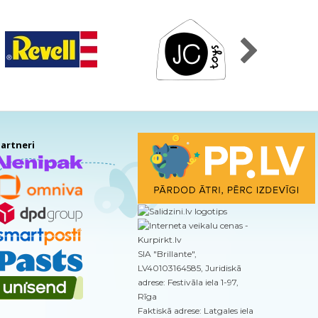
artneri
SIA "Brillante",
LV40103164585, Juridiskā
adrese: Festivāla iela 1-97,
Rīga
Faktiskā adrese: Latgales iela