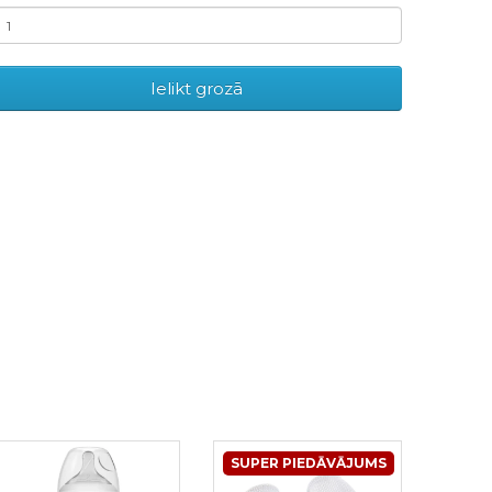
Ielikt grozā
SUPER PIEDĀVĀJUMS