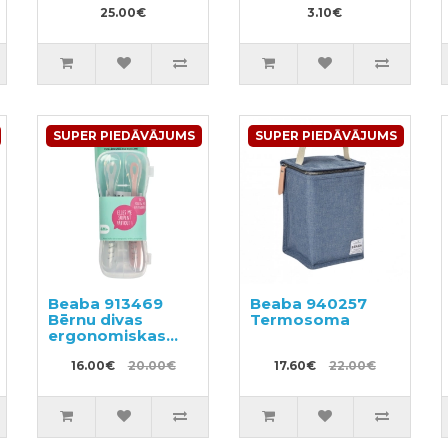
funkciju
25.00€
3.10€
SUPER PIEDĀVĀJUMS
SUPER PIEDĀVĀJUMS
Beaba 913469
Beaba 940257
Bērnu divas
Termosoma
ergonomiskas
karotes kastē
16.00€
20.00€
17.60€
22.00€