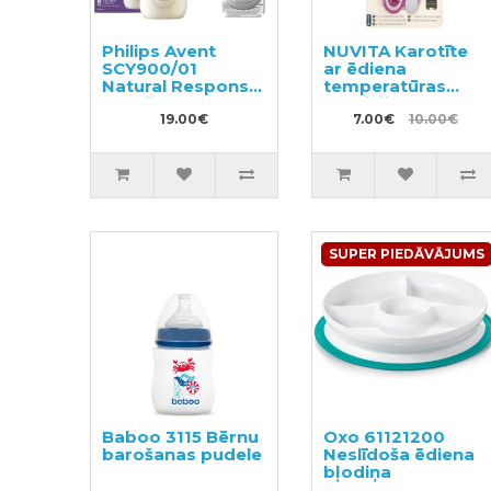
Philips Avent
NUVITA Karotīte
SCY900/01
ar ēdiena
Natural Response
temperatūras
barošanas
noteikšanas
pudelīte +
19.00€
indikatoru 2gab
7.00€
10.00€
SCY963/02
silikona knupīši
SUPER PIEDĀVĀJUMS
Baboo 3115 Bērnu
Oxo 61121200
barošanas pudele
Neslīdoša ēdiena
bļodiņa