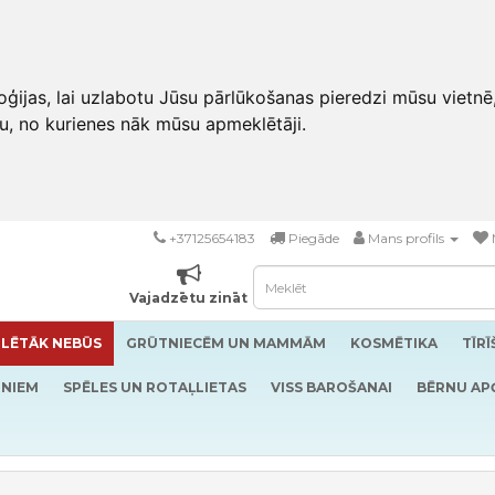
ģijas, lai uzlabotu Jūsu pārlūkošanas pieredzi mūsu vietnē
u, no kurienes nāk mūsu apmeklētāji.
+37125654183
Piegāde
Mans profils
Vajadzētu zināt
LĒTĀK NEBŪS
GRŪTNIECĒM UN MAMMĀM
KOSMĒTIKA
TĪR
RNIEM
SPĒLES UN ROTAĻLIETAS
VISS BAROŠANAI
BĒRNU AP