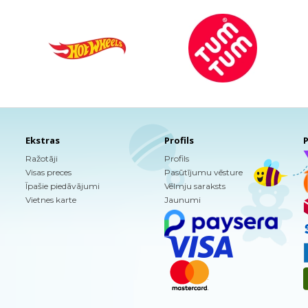
Ekstras
Profils
P
Ražotāji
Profils
Visas preces
Pasūtījumu vēsture
Īpašie piedāvājumi
Vēlmju saraksts
Vietnes karte
Jaunumi