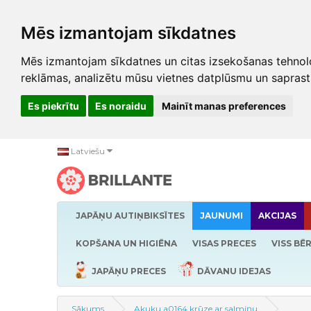
Mēs izmantojam sīkdatnes
Mēs izmantojam sīkdatnes un citas izsekošanas tehnolo
reklāmas, analizētu mūsu vietnes datplūsmu un saprast
Es piekrītu
Es noraidu
Mainīt manas preferences
Latviešu
JAPĀŅU AUTIŅBIKSĪTES
JAUNUMI
AKCIJAS
KOPŠANA UN HIGIĒNA
VISAS PRECES
VISS BĒ
JAPĀŅU PRECES
DĀVANU IDEJAS
Sākums
Akuku a0164 krūze ar salmiņu