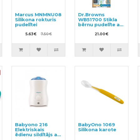
Marcus MNMNU08
Dr.Browns
Silikona rokturis
WB51700 Stikla
pudelītei
bērnu pudelīte ar
platu kakliņu 0m+
5.63€
7.50€
150ml
21.00€
Babyono 216
BabyOno 1069
Elektriskais
Silikona karote
ēdienu sildītājs ar
sterilizācijas