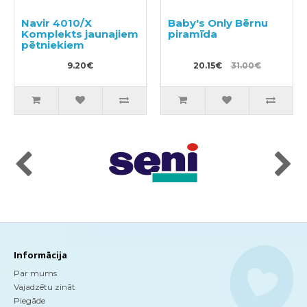
Navir 4010/X
Baby's Only Bērnu
Komplekts jaunajiem
piramīda
pētniekiem
9.20€
20.15€
31.00€
Informācija
Par mums
Vajadzētu zināt
Piegāde