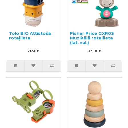
Tolo BIO Attīstošā
Fisher Price GXR03
rotaļlieta
Muzikālā rotaļlieta
(lat. val.)
21.50€
33.00€