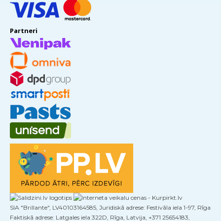
Partneri
SIA "Brillante", LV40103164585, Juridiskā adrese: Festivāla iela 1-97, Rīga
Faktiskā adrese: Latgales iela 322D, Rīga, Latvija, +371 25654183,