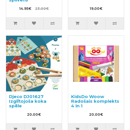
14.95€
23.00€
19.00€
Djeco DJ01627
KidsDo Woow
Izglītojoša koka
Radošais komplekts
spēle
4 in 1
20.00€
20.00€