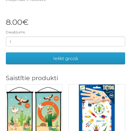
8.00€
Daudzums
Ielikt grozā
Saistītie produkti