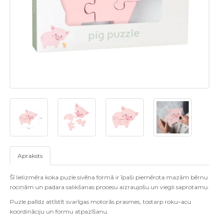
Apraksts
Šī lielizmēra koka puzle sivēna formā ir īpaši piemērota mazām bērnu
rociņām un padara salikšanas procesu aizraujošu un viegli saprotamu.
Puzle palīdz attīstīt svarīgas motorās prasmes, tostarp roku–acu
koordināciju un formu atpazīšanu.