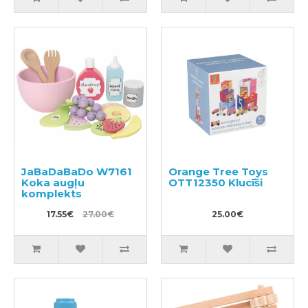
JaBaDaBaDo W7161
Orange Tree Toys
Koka augļu
OTT12350 Klucīši
komplekts
17.55€
27.00€
25.00€