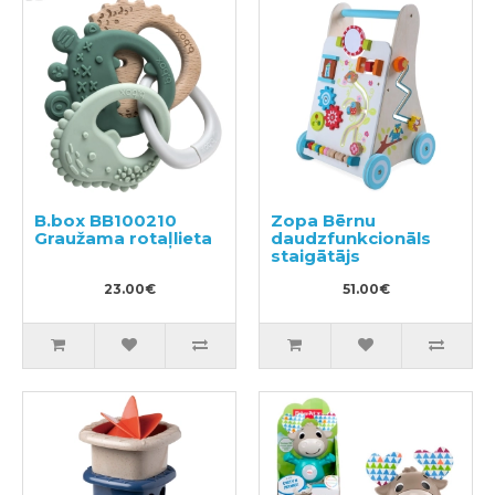
B.box BB100210
Zopa Bērnu
Graužama rotaļlieta
daudzfunkcionāls
staigātājs
23.00€
51.00€