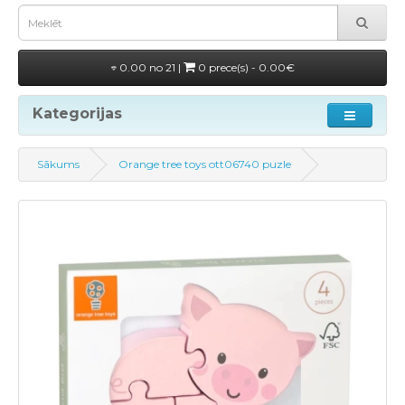
0.00 no 21 |
0 prece(s) - 0.00€
Kategorijas
Sākums
Orange tree toys ott06740 puzle