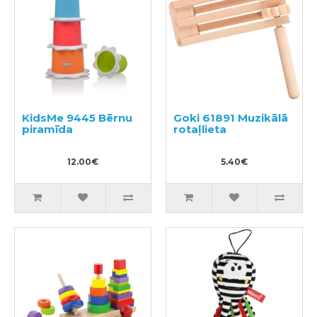
KidsMe 9445 Bērnu
Goki 61891 Muzikālā
piramīda
rotaļlieta
12.00€
5.40€