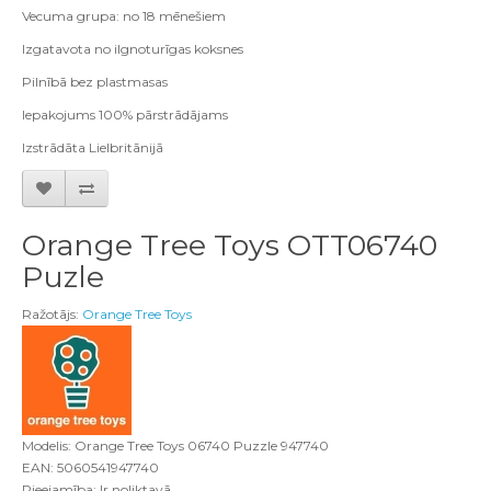
Vecuma grupa: no 18 mēnešiem
Izgatavota no ilgnoturīgas koksnes
Pilnībā bez plastmasas
Iepakojums 100% pārstrādājams
Izstrādāta Lielbritānijā
Orange Tree Toys OTT06740
Puzle
Ražotājs:
Orange Tree Toys
Modelis: Orange Tree Toys 06740 Puzzle 947740
EAN: 5060541947740
Pieejamība: Ir noliktavā