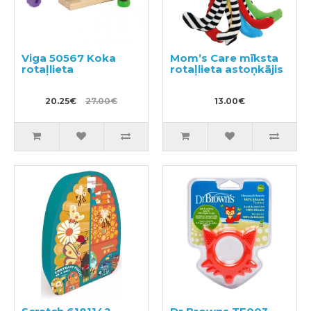
Viga 50567 Koka
Mom’s Care mīksta
rotaļlieta
rotaļlieta astoņkājis
20.25€
27.00€
13.00€