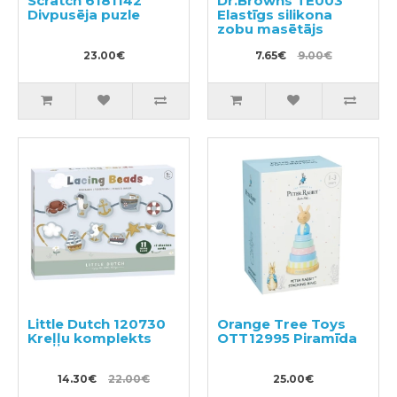
Scratch 6181142
Dr.Browns TE003
Divpusēja puzle
Elastīgs silikona
zobu masētājs
23.00€
7.65€
9.00€
Little Dutch 120730
Orange Tree Toys
Kreļļu komplekts
OTT12995 Piramīda
14.30€
22.00€
25.00€