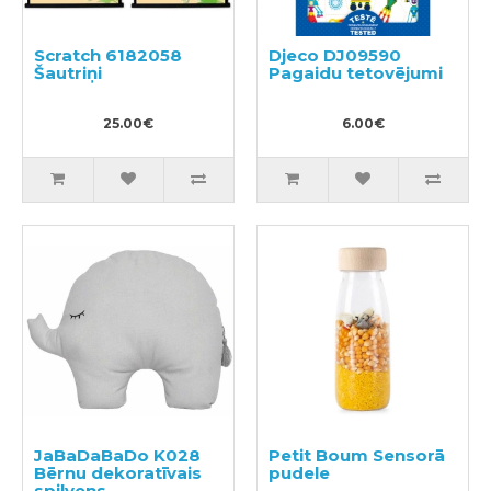
Scratch 6182058
Djeco DJ09590
Šautriņi
Pagaidu tetovējumi
25.00€
6.00€
JaBaDaBaDo K028
Petit Boum Sensorā
Bērnu dekoratīvais
pudele
spilvens