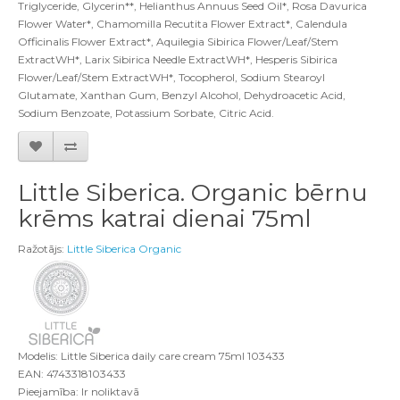
Triglyceride, Glycerin**, Helianthus Annuus Seed Oil*, Rosa Davurica
Flower Water*, Chamomilla Recutita Flower Extract*, Calendula
Officinalis Flower Extract*, Aquilegia Sibirica Flower/Leaf/Stem
ExtractWH*, Larix Sibirica Needle ExtractWH*, Hesperis Sibirica
Flower/Leaf/Stem ExtractWH*, Tocopherol, Sodium Stearoyl
Glutamate, Xanthan Gum, Benzyl Alcohol, Dehydroacetic Acid,
Sodium Benzoate, Potassium Sorbate, Citric Acid.
Little Siberica. Organic bērnu
krēms katrai dienai 75ml
Ražotājs:
Little Siberica Organic
Modelis: Little Siberica daily care cream 75ml 103433
EAN: 4743318103433
Pieejamība: Ir noliktavā