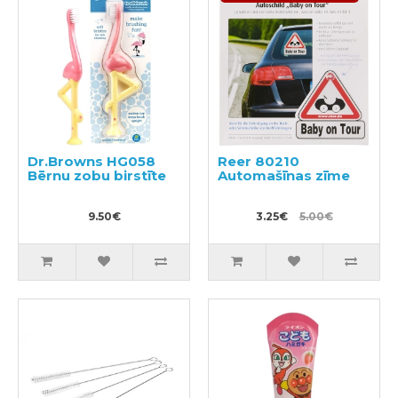
Dr.Browns HG058
Reer 80210
Bērnu zobu birstīte
Automašīnas zīme
9.50€
3.25€
5.00€