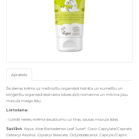
Apraksts
Šis dienas krēms uz mežrozīšu organiskā hidrāta un kumelīšu un
kliņģerīšu organiskā ekstrakta bāzes dziļi nomierina un mitrina jūsu
mazuļa maigo ādu.
Lietošana:
• Uzklāt nelielu krēma daudzumu uz tīras, sausas mazuļa ādas.
Sastāvs
: Aqua, Aloe Barbadensis Leaf Juice*, Coco-Caprylate/Caprate,
Cetearyl Alcohol, Glyceryl Stearate, Octyldodecanol, Caprylic/Capric