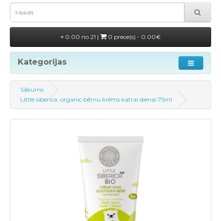
0.00 no 21 |
0 prece(s) - 0.00€
Kategorijas
Sākums
Little siberica. organic bērnu krēms katrai dienai 75ml