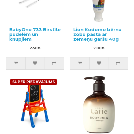
BabyOno 733 Birstīte
Lion Kodomo bērnu
pudelēm un
zobu pasta ar
knupjiem
zemeņu garšu 40g
2.50€
7.00€
SUPER PIEDĀVĀJUMS