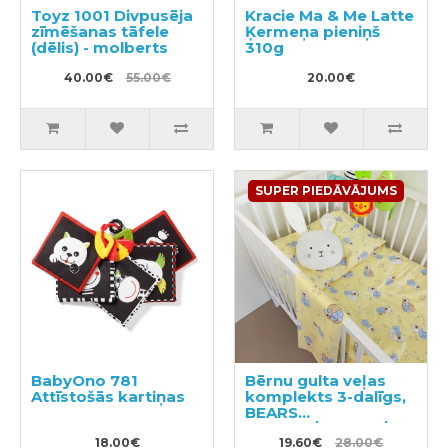
Toyz 1001 Divpusēja
Kracie Ma & Me Latte
zīmēšanas tāfele
Ķermeņa pieniņš
(dēlis) - molberts
310g
40.00€
55.00€
20.00€
SUPER PIEDĀVĀJUMS
BabyOno 781
Bērnu gulta veļas
Attīstošās kartiņas
komplekts 3-dalīgs,
BEARS
100x140/105x150/40x60
18.00€
19.60€
28.00€