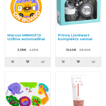
Marcus MNMGF10
Prince Lionheart
Uzlīme automašīnai
komplekts vannai
3.38€
4.50€
15.40€
28.00€