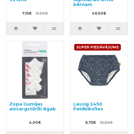
bērnam
7.15€
11.00€
49.00€
SUPER PIEDĀVĀJUMS
Zopa Gumijas
Lassig 2450
aizsargstūrīši 8gab
Peldbiksītes
4.00€
6.75€
15.00€