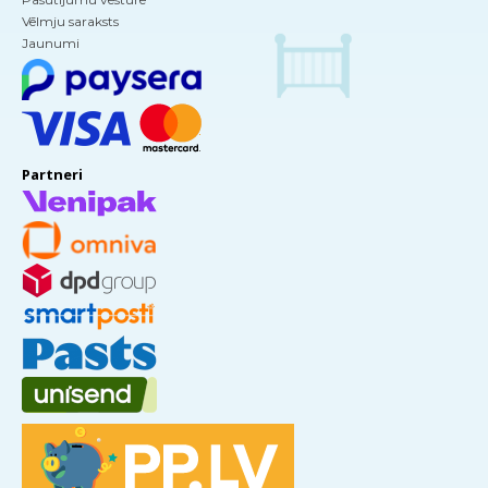
Vēlmju saraksts
Jaunumi
Partneri