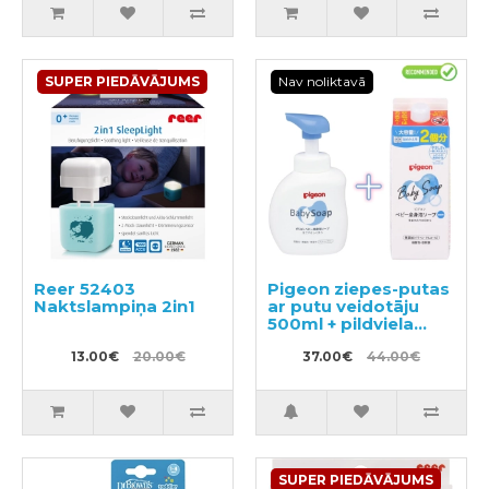
SUPER PIEDĀVĀJUMS
Nav noliktavā
Reer 52403
Pigeon ziepes-putas
Naktslampiņa 2in1
ar putu veidotāju
500ml + pildviela
800ml
13.00€
20.00€
37.00€
44.00€
SUPER PIEDĀVĀJUMS