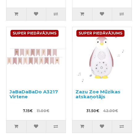
SUPER PIEDĀVĀJUMS
SUPER PIEDĀVĀJUMS
JaBaDaBaDo A3217
Zazu Zoe Mūzikas
Virtene
atskaņotājs
7.15€
11.00€
31.50€
42.00€