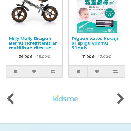
Milly Mally Dragon
Pigeon vates kociņi
Bērnu skrējritenis ar
ar lipīgu virsmu
metālisko rāmi un
50gab
bremzēm
36.00€
45.00€
11.00€
13.00€