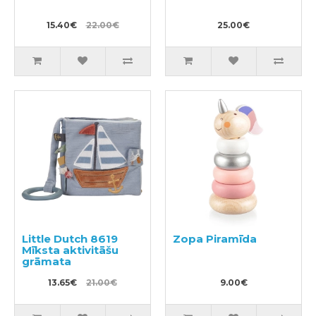
15.40€
22.00€
25.00€
Little Dutch 8619
Zopa Piramīda
Mīksta aktivitāšu
grāmata
13.65€
21.00€
9.00€