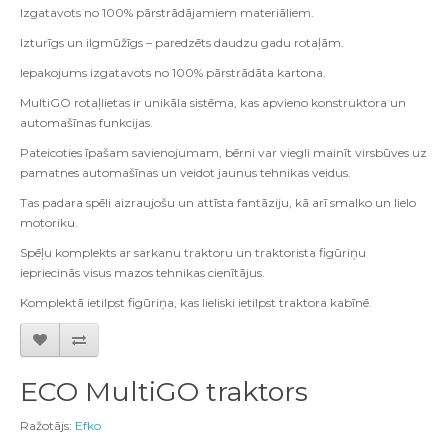
Izgatavots no 100% pārstrādājamiem materiāliem.
Izturīgs un ilgmūžīgs – paredzēts daudzu gadu rotaļām.
Iepakojums izgatavots no 100% pārstrādāta kartona.
MultiGO rotaļlietas ir unikāla sistēma, kas apvieno konstruktora un
automašīnas funkcijas.
Pateicoties īpašam savienojumam, bērni var viegli mainīt virsbūves uz
pamatnes automašīnas un veidot jaunus tehnikas veidus.
Tas padara spēli aizraujošu un attīsta fantāziju, kā arī smalko un lielo
motoriku.
Spēļu komplekts ar sarkanu traktoru un traktorista figūriņu
iepriecinās visus mazos tehnikas cienītājus.
Komplektā ietilpst figūriņa, kas lieliski ietilpst traktora kabīnē.
ECO MultiGO traktors
Ražotājs:
Efko