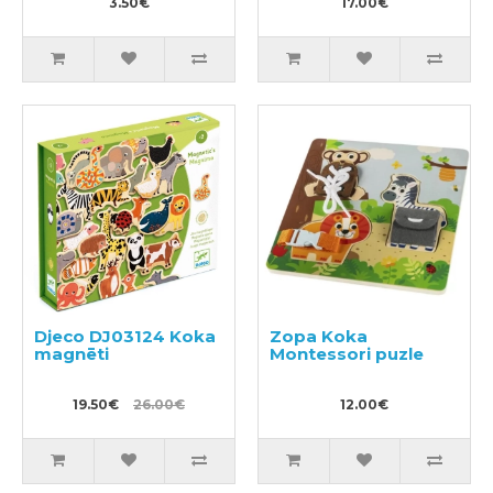
3.50€
17.00€
Djeco DJ03124 Koka
Zopa Koka
magnēti
Montessori puzle
19.50€
26.00€
12.00€