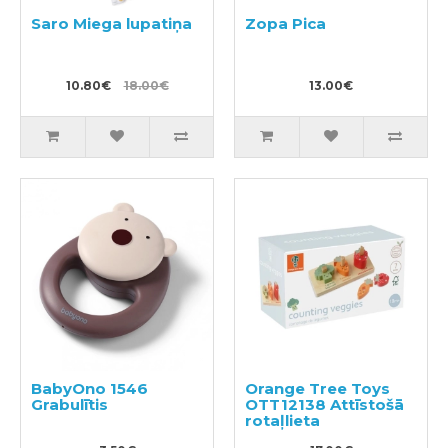
Saro Miega lupatiņa
Zopa Pica
10.80€
18.00€
13.00€
BabyOno 1546
Orange Tree Toys
Grabulītis
OTT12138 Attīstošā
rotaļlieta