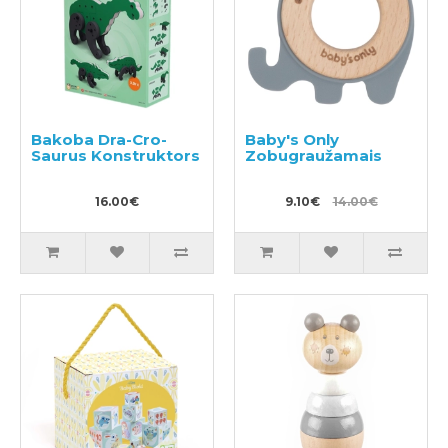
Bakoba Dra-Cro-
Baby's Only
Saurus Konstruktors
Zobugraužamais
16.00€
9.10€
14.00€