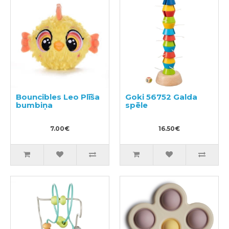
Bouncibles Leo Plīša
Goki 56752 Galda
bumbiņa
spēle
7.00€
16.50€