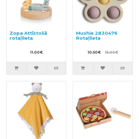
Zopa Attīstošā
Mushie 2830476
rotaļlieta
Rotaļlieta
11.00€
10.50€
15.00€