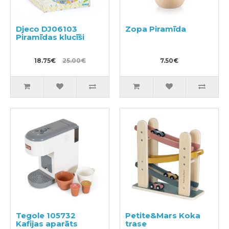
Djeco DJ06103
Zopa Piramīda
Piramīdas klucīši
18.75€
25.00€
7.50€
Tegole 105732
Petite&Mars Koka
Kafijas aparāts
trase