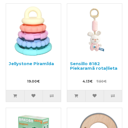
Jellystone Piramīda
Sensillo 8182
Piekaramā rotaļlieta
19.00€
4.13€
7.50€