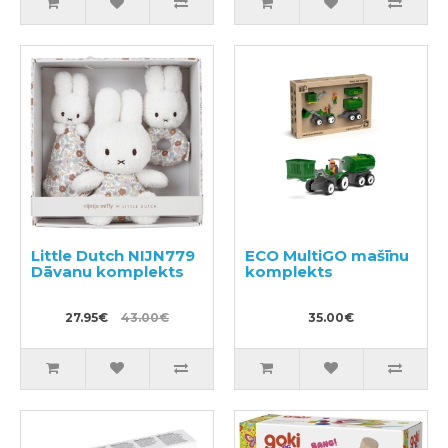
Little Dutch NIJN779
ECO MultiGO mašīnu
Dāvanu komplekts
komplekts
27.95€
43.00€
35.00€