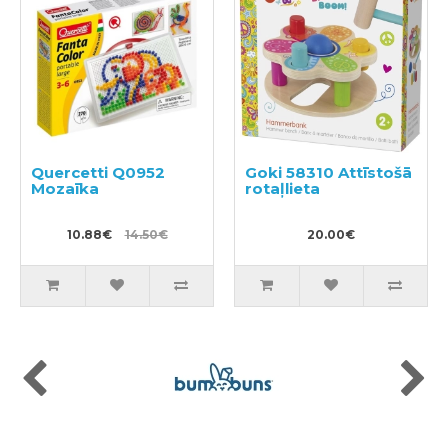
Quercetti Q0952
Goki 58310 Attīstošā
Mozaīka
rotaļlieta
10.88€
14.50€
20.00€