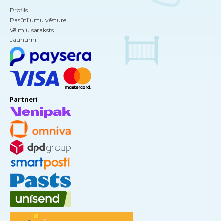
Profils
Pasūtījumu vēsture
Vēlmju saraksts
Jaunumi
Partneri