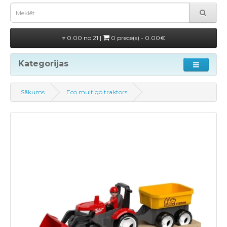
0.00 no 21 |
0 prece(s) - 0.00€
Kategorijas
Sākums
Eco multigo traktors