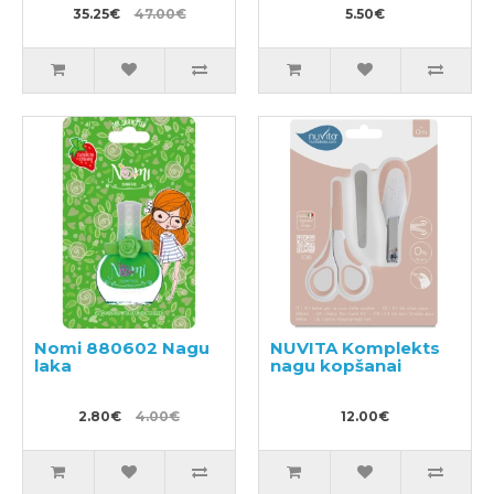
35.25€
47.00€
5.50€
Nomi 880602 Nagu
NUVITA Komplekts
laka
nagu kopšanai
2.80€
4.00€
12.00€