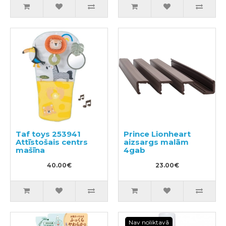
Taf toys 253941
Prince Lionheart
Attīstošais centrs
aizsargs malām
mašīna
4gab
40.00€
23.00€
Nav noliktavā