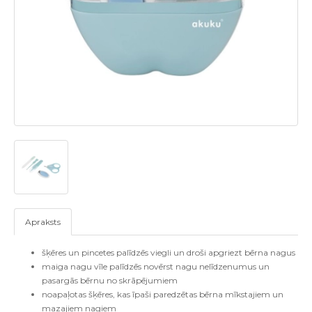
Apraksts
šķēres un pincetes palīdzēs viegli un droši apgriezt bērna nagus
maiga nagu vīle palīdzēs novērst nagu nelīdzenumus un
pasargās bērnu no skrāpējumiem
noapaļotas šķēres, kas īpaši paredzētas bērna mīkstajiem un
mazajiem nagiem