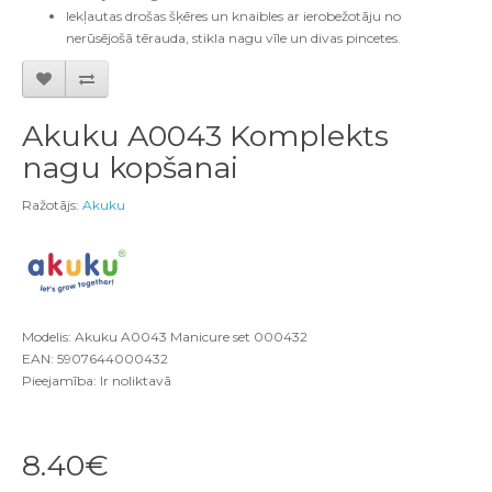
Iekļautas drošas šķēres un knaibles ar ierobežotāju no
nerūsējošā tērauda, stikla nagu vīle un divas pincetes.
Akuku A0043 Komplekts
nagu kopšanai
Ražotājs:
Akuku
Modelis: Akuku A0043 Manicure set 000432
EAN: 5907644000432
Pieejamība: Ir noliktavā
8.40€