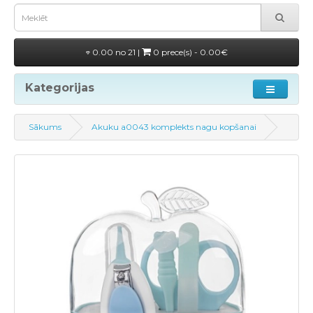
0.00 no 21 |
0 prece(s) - 0.00€
Kategorijas
Sākums
Akuku a0043 komplekts nagu kopšanai