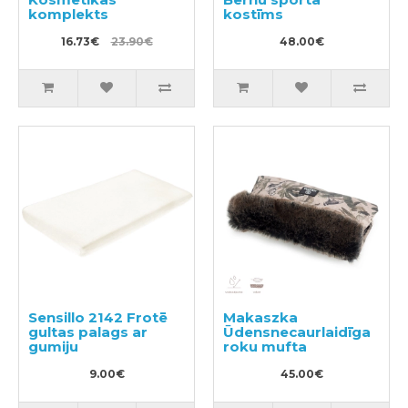
komplekts
kostīms
16.73€
23.90€
48.00€
Sensillo 2142 Frotē
Makaszka
gultas palags ar
Ūdensnecaurlaidīga
gumiju
roku mufta
9.00€
45.00€