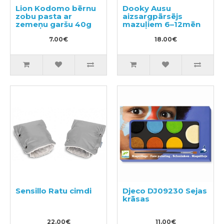
Lion Kodomo bērnu
Dooky Ausu
zobu pasta ar
aizsargpārsējs
zemeņu garšu 40g
mazuļiem 6–12mēn
7.00€
18.00€
Sensillo Ratu cimdi
Djeco DJ09230 Sejas
krāsas
22.00€
11.00€