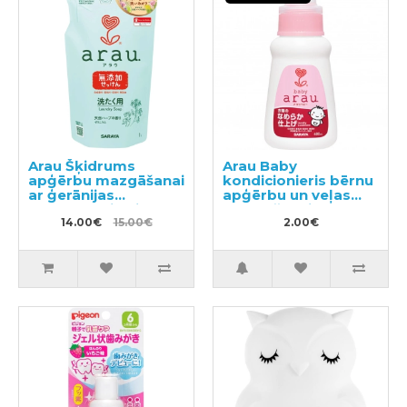
Arau Šķidrums
Arau Baby
apģērbu mazgāšanai
kondicionieris bērnu
ar ģerānijas
apģērbu un veļas
aromātu, pildviela
mazgāšanai,
1000ml
14.00€
15.00€
2.00€
paraugs 50ml