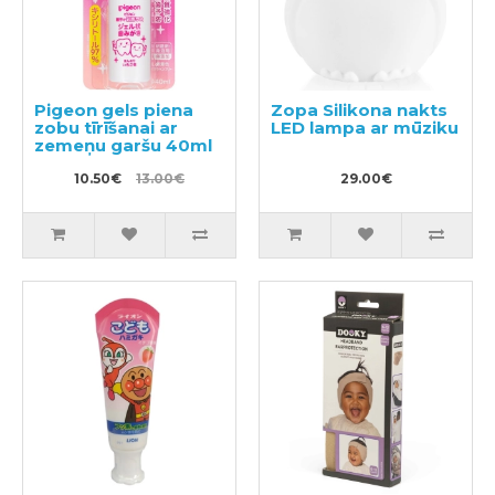
Pigeon gels piena
Zopa Silikona nakts
zobu tīrīšanai ar
LED lampa ar mūziku
zemeņu garšu 40ml
10.50€
13.00€
29.00€