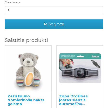
Daudzums
Ielikt grozā
Saistītie produkti
Zazu Bruno
Zopa Drošības
Nomierinoša nakts
jostas slēdzis
gaisma
automašīnu
sēdeklīšiem