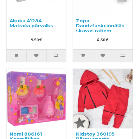
Akuku A1284
Zopa
Matrača pārvalks
Daudzfunkcionālās
skavas ratiem
9.50€
4.50€
Nomi 886161
Kidstoy 360195
Kosmētikas
Bērnu sporta