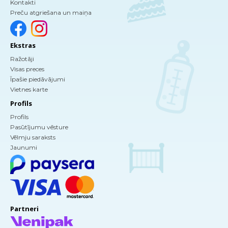
Kontakti
Preču atgriešana un maiņa
Ekstras
Ražotāji
Visas preces
Īpašie piedāvājumi
Vietnes karte
Profils
Profils
Pasūtījumu vēsture
Vēlmju saraksts
Jaunumi
Partneri