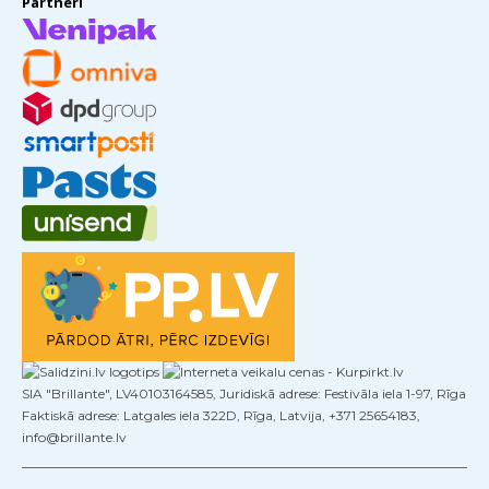
Partneri
SIA "Brillante", LV40103164585, Juridiskā adrese: Festivāla iela 1-97, Rīga
Faktiskā adrese: Latgales iela 322D, Rīga, Latvija, +371 25654183,
info@brillante.lv