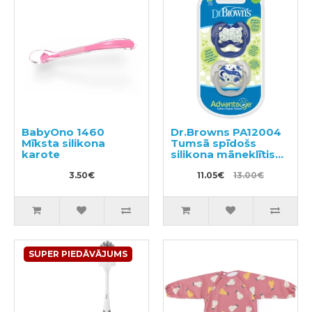
BabyOno 1460
Dr.Browns PA12004
Mīksta silikona
Tumsā spīdošs
karote
silikona māneklītis
no 0-6m.
3.50€
11.05€
13.00€
SUPER PIEDĀVĀJUMS