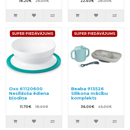
18.20€
26.00€
nodalījumiem
22.40€
28.00€
SUPER PIEDĀVĀJUMS
SUPER PIEDĀVĀJUMS
Oxo 61120600
Beaba 913526
Neslīdoša ēdiena
Silikona mācību
bļodiņa
komplekts
11.70€
18.00€
36.00€
45.00€