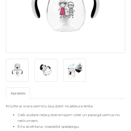
Apraksts
Krūzīte ar svara salmiņu ļauj dzert no jebkura leņķa.
Cieši aizdare neļauj dzeramajam izliet un pasargā salmus no
netīrumiem.
Ērta atvēršana, nospiežot spiedpogu.