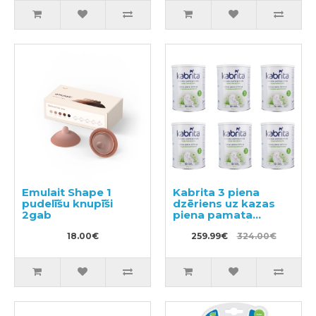
Emulait Shape 1
Kabrita 3 piena
pudelīšu knupīši
dzēriens uz kazas
2gab
piena pamata
komfortablai
18.00€
gremošanai bērniem
259.99€
324.00€
no 12 mēnešu
vecumam 6x800g