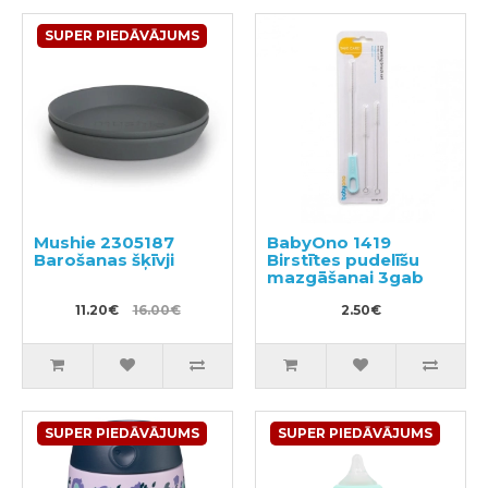
SUPER PIEDĀVĀJUMS
Mushie 2305187
BabyOno 1419
Barošanas šķīvji
Birstītes pudelīšu
mazgāšanai 3gab
11.20€
16.00€
2.50€
SUPER PIEDĀVĀJUMS
SUPER PIEDĀVĀJUMS