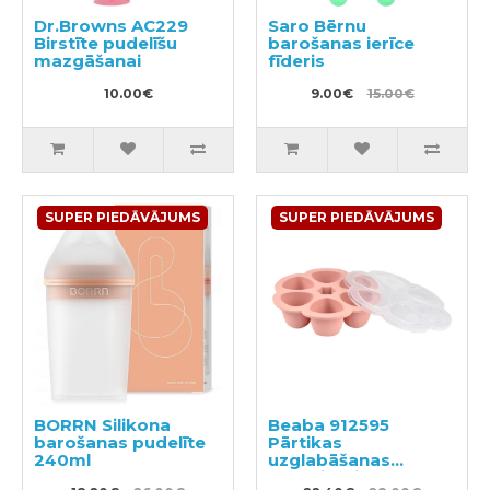
Dr.Browns AC229
Saro Bērnu
Birstīte pudelīšu
barošanas ierīce
mazgāšanai
fīderis
10.00€
9.00€
15.00€
SUPER PIEDĀVĀJUMS
SUPER PIEDĀVĀJUMS
BORRN Silikona
Beaba 912595
barošanas pudelīte
Pārtikas
240ml
uzglabāšanas
konteineris ar