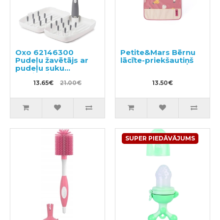
Oxo 62146300
Petite&Mars Bērnu
Pudeļu žavētājs ar
lācīte-priekšautiņš
pudeļu suku
ceļojumiem
13.65€
21.00€
13.50€
SUPER PIEDĀVĀJUMS