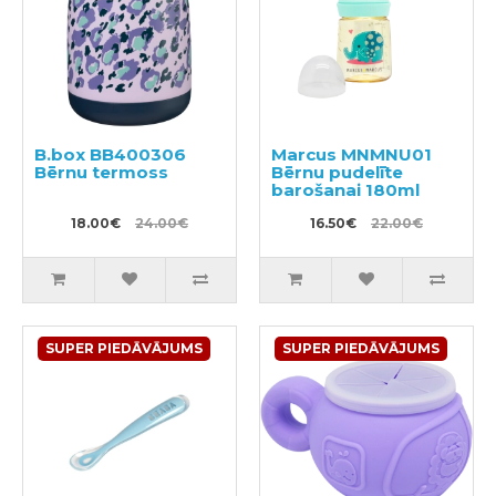
B.box BB400306
Marcus MNMNU01
Bērnu termoss
Bērnu pudelīte
barošanai 180ml
18.00€
24.00€
16.50€
22.00€
SUPER PIEDĀVĀJUMS
SUPER PIEDĀVĀJUMS