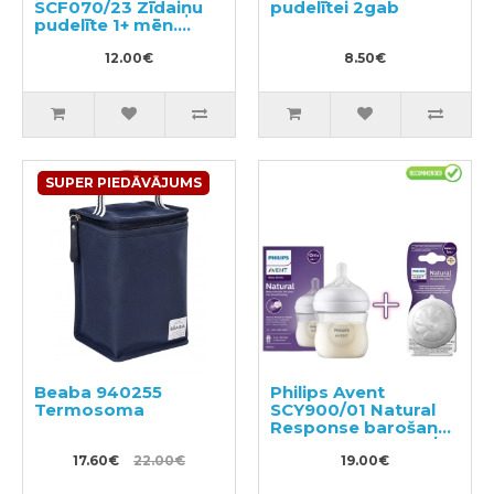
SCF070/23 Zīdaiņu
pudelītei 2gab
pudelīte 1+ mēn.
260ml
12.00€
8.50€
SUPER PIEDĀVĀJUMS
Beaba 940255
Philips Avent
Termosoma
SCY900/01 Natural
Response barošanas
pudelīte + SCY963/02
17.60€
22.00€
silikona knupīši
19.00€