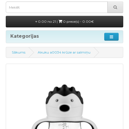
0.00 no 21 |
0 prece(s) - 0.00€
Kategorijas
Sākums
Akuku a0034 krūze ar salmiņu