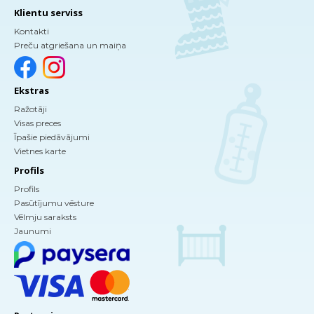
Klientu serviss
Kontakti
Preču atgriešana un maiņa
Ekstras
Ražotāji
Visas preces
Īpašie piedāvājumi
Vietnes karte
Profils
Profils
Pasūtījumu vēsture
Vēlmju saraksts
Jaunumi