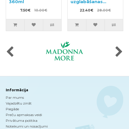
360ml
uzglabāšanas
konteineris ar
7.50€
10.00€
nodalījumiem
22.40€
28.00€
Informācija
Par mums
Vajadzētu zināt
Piegāde
Preču apmaksas veidi
Privātuma politika
Noteikumi un nosacījumi