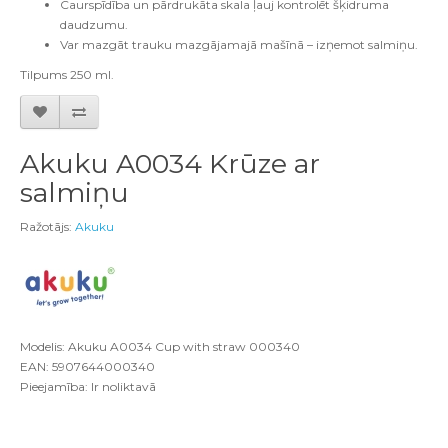
Caurspīdība un pārdrukāta skala ļauj kontrolēt šķidruma
daudzumu.
Var mazgāt trauku mazgājamajā mašīnā – izņemot salmiņu.
Tilpums 250 ml.
Akuku A0034 Krūze ar
salmiņu
Ražotājs:
Akuku
Modelis: Akuku A0034 Cup with straw 000340
EAN: 5907644000340
Pieejamība: Ir noliktavā