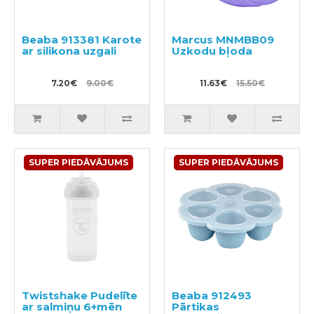
Beaba 913381 Karote
Marcus MNMBB09
ar silikona uzgali
Uzkodu bļoda
7.20€
9.00€
11.63€
15.50€
SUPER PIEDĀVĀJUMS
SUPER PIEDĀVĀJUMS
Twistshake Pudelīte
Beaba 912493
ar salmiņu 6+mēn
Pārtikas