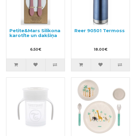
Petite&Mars Silikona
Reer 90501 Termoss
karotīte un dakšiņa
6.50€
18.00€