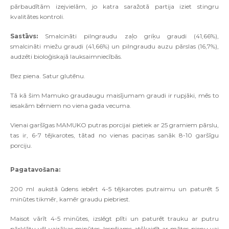
pārbaudītām izejvielām, jo katra saražotā partija iziet stingru
kvalitātes kontroli.
Sastāvs:
Smalcināti pilngraudu zaļo griķu graudi (41,66%),
smalcināti miežu graudi (41,66%) un pilngraudu auzu pārslas (16,7%),
audzēti bioloģiskajā lauksaimniecībās.
Bez piena. Satur glutēnu.
Tā kā šim Mamuko graudaugu maisījumam graudi ir rupjāki, mēs to
iesakām bērniem no viena gada vecuma.
Vienai garšīgas MAMUKO putras porcijai pietiek ar 25 gramiem pārslu,
tas ir, 6-7 tējkarotes, tātad no vienas paciņas sanāk 8-10 garšīgu
porciju.
Pagatavošana:
200 ml aukstā ūdens iebērt 4-5 tējkarotes putraimu un paturēt 5
minūtes tikmēr, kamēr graudu piebriest.
Maisot vārīt 4-5 minūtes, izslēgt plīti un paturēt trauku ar putru
pārklātu vēl vairākas minūtes. Iespējams atšķaidīt ar mātes pienu vai