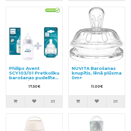
Philips Avent
NUVITA Barošanas
SCY103/01 Pretkoliku
knupītis, lēnā plūsma
barošanas pudelīte +
0m+
SCY763/02
Pretkoliku silikona
17.50€
11.00€
knupīši