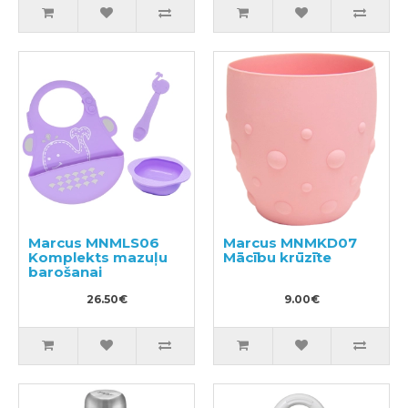
Marcus MNMLS06
Marcus MNMKD07
Komplekts mazuļu
Mācību krūzīte
barošanai
26.50€
9.00€