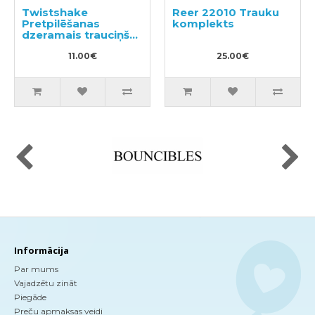
Twistshake
Reer 22010 Trauku
Pretpilēšanas
komplekts
dzeramais trauciņš
230ml
11.00€
25.00€
Informācija
Par mums
Vajadzētu zināt
Piegāde
Preču apmaksas veidi