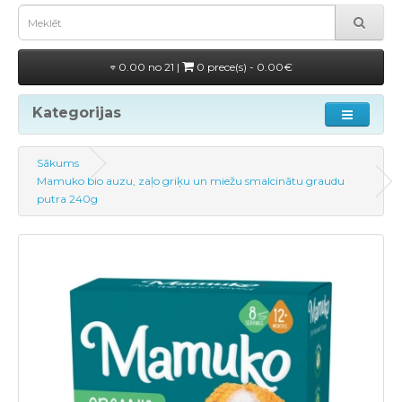
0.00 no 21 |
0 prece(s) - 0.00€
Kategorijas
Sākums
Mamuko bio auzu, zaļo griķu un miežu smalcinātu graudu
putra 240g