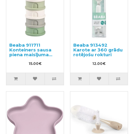
Beaba 911711
Beaba 913492
Konteiners sausa
Karote ar 360 grādu
piena maisījuma
rotējošu rokturi
dozētajs
15.00€
12.00€