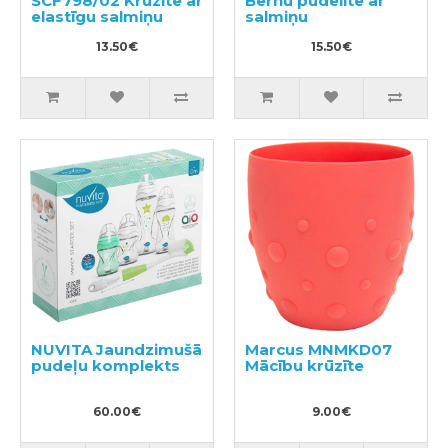
SCF798/02 Krūzīte ar
Bērnu pudelīte ar
elastīgu salmiņu
salmiņu
13.50€
15.50€
NUVITA Jaundzimušā
Marcus MNMKD07
pudeļu komplekts
Mācību krūzīte
60.00€
9.00€