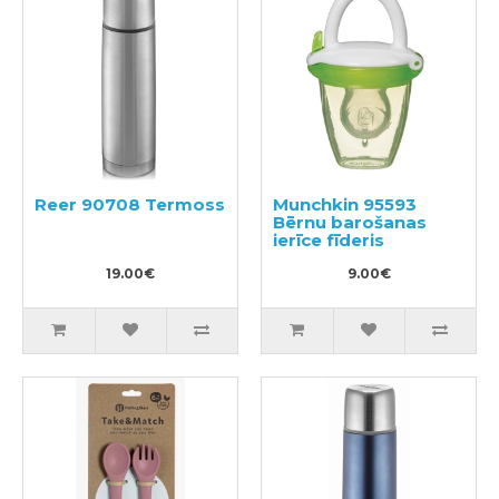
Reer 90708 Termoss
Munchkin 95593
Bērnu barošanas
ierīce fīderis
19.00€
9.00€