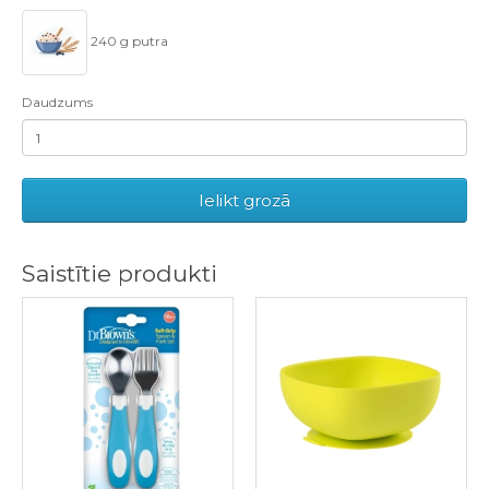
240 g putra
Daudzums
Ielikt grozā
Saistītie produkti