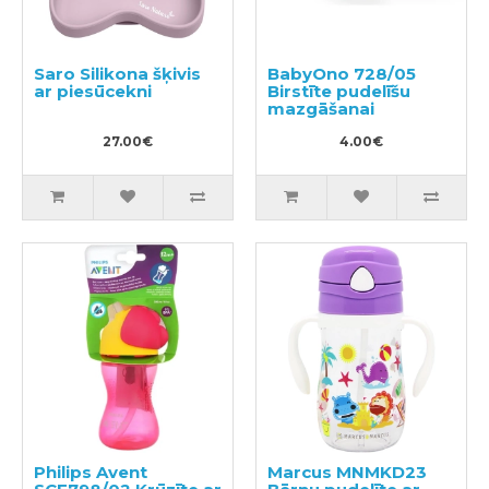
Saro Silikona šķivis
BabyOno 728/05
ar piesūcekni
Birstīte pudelīšu
mazgāšanai
27.00€
4.00€
Philips Avent
Marcus MNMKD23