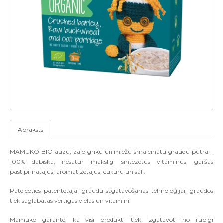
Apraksts
MAMUKO BIO auzu, zaļo griķu un miežu smalcinātu graudu putra –
100% dabiska, nesatur mākslīgi sintezētus vitamīnus, garšas
pastiprinātājus, aromatizētājus, cukuru un sāli.
Pateicoties patentētajai graudu sagatavošanas tehnoloģijai, graudos
tiek saglabātas vērtīgās vielas un vitamīni.
Mamuko garantē, ka visi produkti tiek izgatavoti no rūpīgi