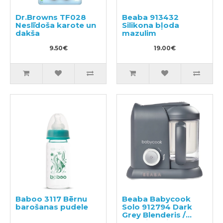
Dr.Browns TF028
Beaba 913432
Neslīdoša karote un
Silikona bļoda
dakša
mazulim
9.50€
19.00€
Baboo 3117 Bērnu
Beaba Babycook
barošanas pudele
Solo 912794 Dark
Grey Blenderis /
smalcinātājs bērnu