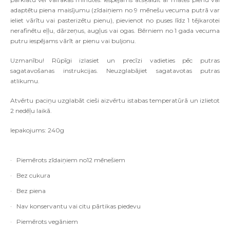
adaptētu piena maisījumu (zīdaiņiem no 9 mēnešu vecuma putrā var
ieliet vārītu vai pasterizētu pienu), pievienot no puses līdz 1 tējkarotei
nerafinētu eļļu, dārzeņus, augļus vai ogas. Bērniem no 1 gada vecuma
putru iespējams vārīt ar pienu vai buljonu.
Uzmanību! Rūpīgi izlasiet un precīzi vadieties pēc putras
sagatavošanas instrukcijas. Neuzglabājiet sagatavotas putras
atlikumu.
Atvērtu paciņu uzglabāt cieši aizvērtu istabas temperatūrā un izlietot
2 nedēļu laikā.
Iepakojums: 240g
·
Piemērots zīdaiņiem no12 mēnešiem
·
Bez cukura
·
Bez piena
·
Nav konservantu vai citu pārtikas piedevu
·
Piemērots vegāniem