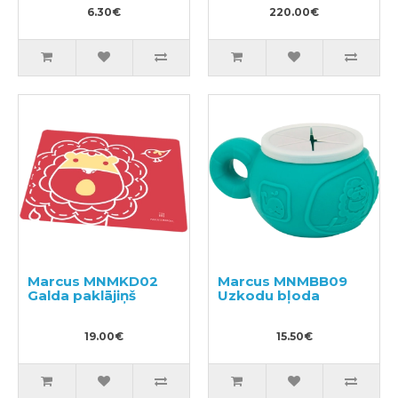
6.30€
pārtikai
220.00€
Marcus MNMKD02
Marcus MNMBB09
Galda paklājiņš
Uzkodu bļoda
19.00€
15.50€