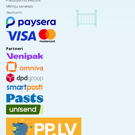
Pasūtījumu vēsture
Vēlmju saraksts
Jaunumi
Partneri