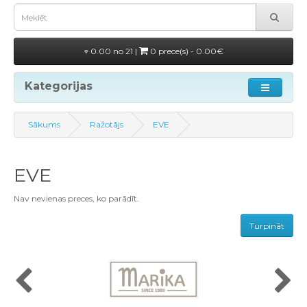
0.00 no 21 |
0 prece(s) - 0.00€
Kategorijas
Sākums
Ražotājs
EVE
EVE
Nav nevienas preces, ko parādīt.
Turpināt