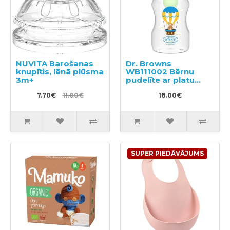
NUVITA Barošanas
Dr. Browns
knupītis, lēnā plūsma
WB111002 Bērnu
3m+
pudelīte ar platu
kakliņu 330ml
7.70€
11.00€
18.00€
SUPER PIEDĀVĀJUMS