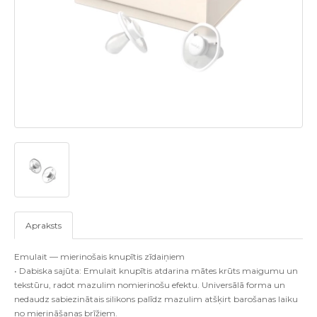
Apraksts
Emulait — mierinošais knupītis zīdaiņiem
• Dabiska sajūta: Emulait knupītis atdarina mātes krūts maigumu un
tekstūru, radot mazulim nomierinošu efektu. Universālā forma un
nedaudz sabiezinātais silikons palīdz mazulim atšķirt barošanas laiku
no mierināšanas brīžiem.