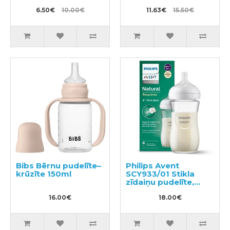
6.50€
10.00€
11.63€
15.50€
Bibs Bērnu pudelīte–
Philips Avent
krūzīte 150ml
SCY933/01 Stikla
zīdaiņu pudelīte,
lēnas plūsmas
16.00€
knupītis 1m+, 240ml
18.00€