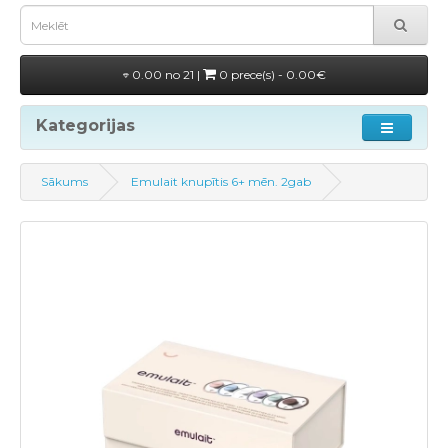
0.00 no 21 |
0 prece(s) - 0.00€
Kategorijas
Sākums
Emulait knupītis 6+ mēn. 2gab