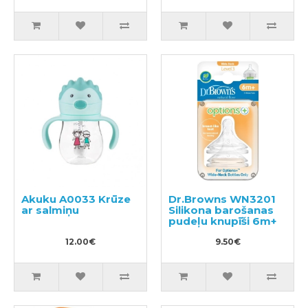
Akuku A0033 Krūze
Dr.Browns WN3201
ar salmiņu
Silikona barošanas
pudeļu knupīši 6m+
12.00€
9.50€