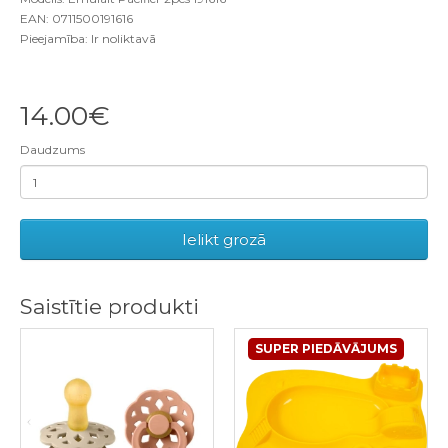
EAN: 0711500191616
Pieejamība: Ir noliktavā
14.00€
Daudzums
Ielikt grozā
Saistītie produkti
SUPER PIEDĀVĀJUMS