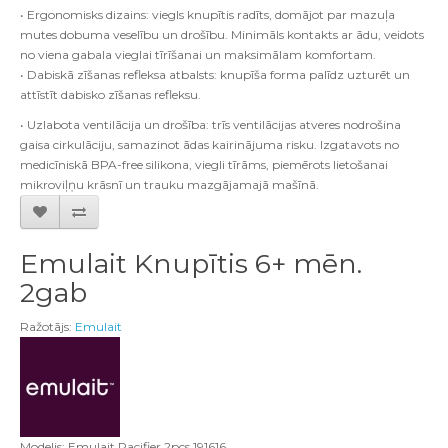
• Ergonomisks dizains: viegls knupītis radīts, domājot par mazuļa
mutes dobuma veselību un drošību. Minimāls kontakts ar ādu, veidots
no viena gabala vieglai tīrīšanai un maksimālam komfortam.
• Dabiskā zīšanas refleksa atbalsts: knupīša forma palīdz uzturēt un
attīstīt dabisko zīšanas refleksu.
• Uzlabota ventilācija un drošība: trīs ventilācijas atveres nodrošina
gaisa cirkulāciju, samazinot ādas kairinājuma risku. Izgatavots no
medicīniskā BPA-free silikona, viegli tīrāms, piemērots lietošanai
mikroviļņu krāsnī un trauku mazgājamajā mašīnā.
Emulait Knupītis 6+ mēn.
2gab
Ražotājs:
Emulait
Modelis: Emulait Pacifier 2pcs 191616