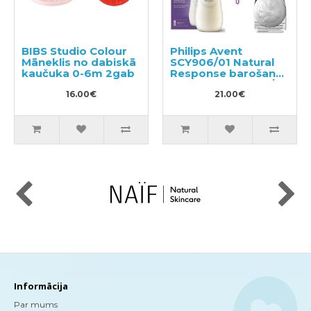
BIBS Studio Colour
Philips Avent
Māneklis no dabiskā
SCY906/01 Natural
kaučuka 0-6m 2gab
Response barošanas
pudelīte + SCY965/02
16.00€
silikona knupīši
21.00€
Informācija
Par mums