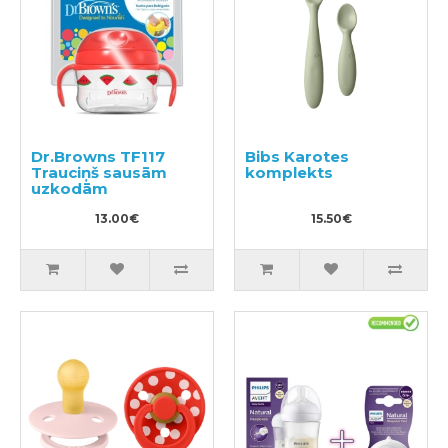
Dr.Browns TF117
Bibs Karotes
Trauciņš sausām
komplekts
uzkodām
13.00€
15.50€