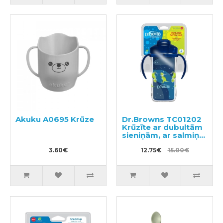
Akuku A0695 Krūze
Dr.Browns TC01202
Krūzīte ar dubultām
sieniņām, ar salmiņu
300 ml, 12m+
3.60€
12.75€
15.00€