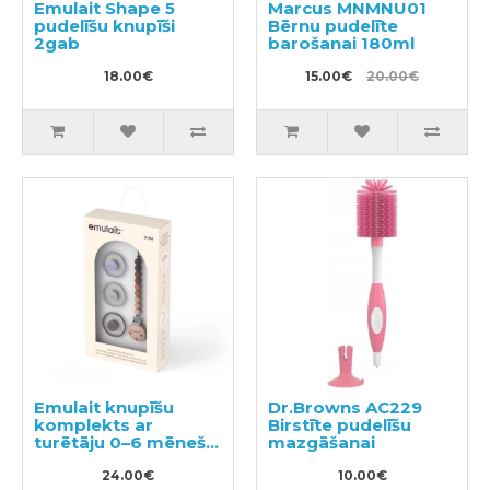
Emulait Shape 5
Marcus MNMNU01
pudelīšu knupīši
Bērnu pudelīte
2gab
barošanai 180ml
18.00€
15.00€
20.00€
Emulait knupīšu
Dr.Browns AC229
komplekts ar
Birstīte pudelīšu
turētāju 0–6 mēneši,
mazgāšanai
3gab
24.00€
10.00€