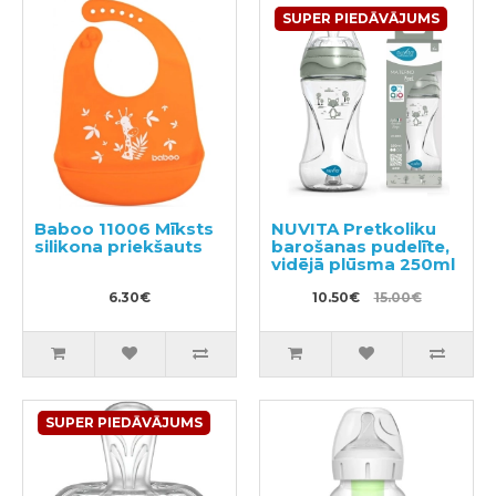
SUPER PIEDĀVĀJUMS
Baboo 11006 Mīksts
NUVITA Pretkoliku
silikona priekšauts
barošanas pudelīte,
vidējā plūsma 250ml
6.30€
10.50€
15.00€
SUPER PIEDĀVĀJUMS