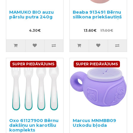
MAMUKO BIO auzu
Beaba 913491 Bērnu
pārslu putra 240g
silikona priekšautiņš
4.30€
13.60€
17.00€
SUPER PIEDĀVĀJUMS
SUPER PIEDĀVĀJUMS
Oxo 61127900 Bērnu
Marcus MNMBB09
dakšiņu un karotīšu
Uzkodu bļoda
komplekts