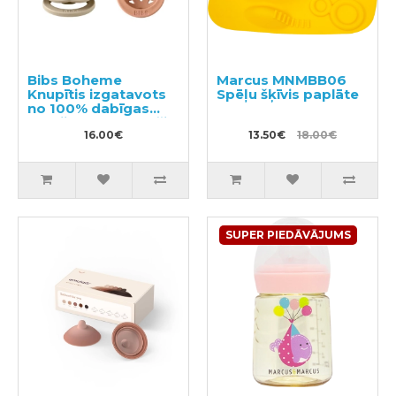
Bibs Boheme
Marcus MNMBB06
Knupītis izgatavots
Spēļu šķīvis paplāte
no 100% dabīgas
gumijas 0-6 mēneši
(2 gab.)
16.00€
13.50€
18.00€
SUPER PIEDĀVĀJUMS