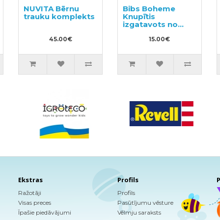
NUVITA Bērnu
Bibs Boheme
trauku komplekts
Knupītis
izgatavots no
100% dabīgas
45.00€
gumijas 0-6
15.00€
mēneši (2 gab.)
Ekstras
Profils
P
Ražotāji
Profils
Visas preces
Pasūtījumu vēsture
Īpašie piedāvājumi
Vēlmju saraksts