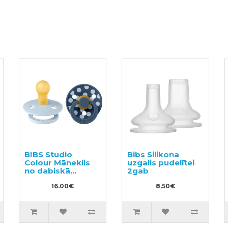
BIBS Studio
Bibs Silikona
Colour Māneklis
uzgalis pudelītei
no dabiskā
2gab
kaučuka 0-6m
2gab
16.00€
8.50€