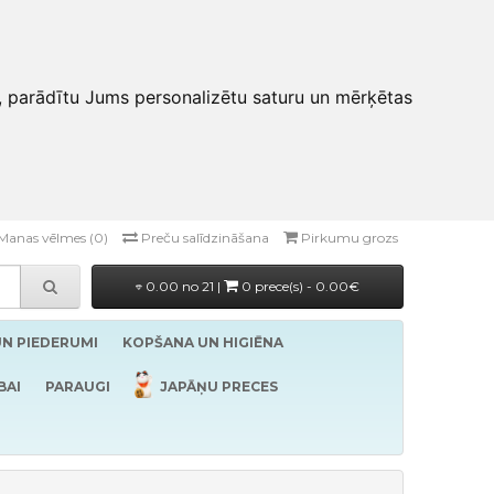
, parādītu Jums personalizētu saturu un mērķētas
Manas vēlmes (0)
Preču salīdzināšana
Pirkumu grozs
0.00 no 21 |
0 prece(s) - 0.00€
UN PIEDERUMI
KOPŠANA UN HIGIĒNA
BAI
PARAUGI
JAPĀŅU PRECES