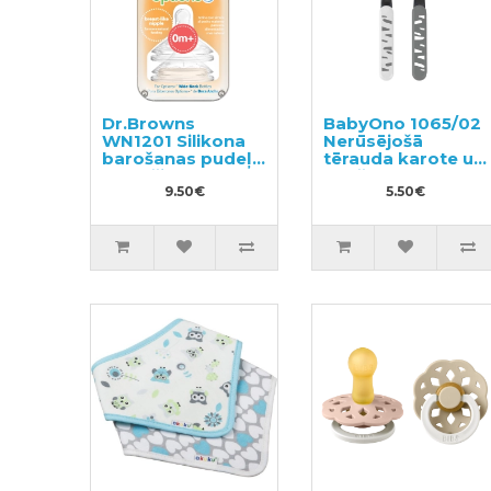
Dr.Browns
BabyOno 1065/02
WN1201 Silikona
Nerūsējošā
barošanas pudeļu
tērauda karote un
knupīši 0m+
dakša
9.50€
5.50€