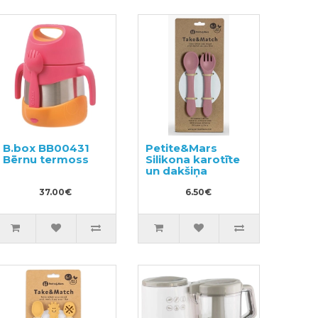
B.box BB00431
Petite&Mars
Bērnu termoss
Silikona karotīte
un dakšiņa
37.00€
6.50€