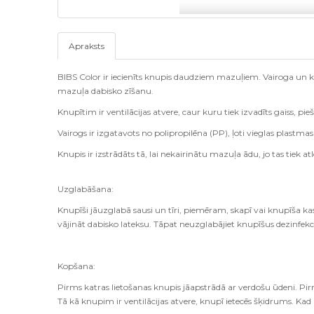
Apraksts
BIBS Color ir iecienīts knupis daudziem mazuļiem. Vairoga un k
mazuļa dabisko zīšanu.
Knupītim ir ventilācijas atvere, caur kuru tiek izvadīts gaiss, 
Vairogs ir izgatavots no polipropilēna (PP), ļoti vieglas plastmasa
Knupis ir izstrādāts tā, lai nekairinātu mazuļa ādu, jo tas tiek a
Uzglabāšana:
Knupīši jāuzglabā sausi un tīri, piemēram, skapī vai knupīša kast
vājināt dabisko lateksu. Tāpat neuzglabājiet knupīšus dezinfekci
Kopšana:
Pirms katras lietošanas knupis jāapstrādā ar verdošu ūdeni. Pi
Tā kā knupim ir ventilācijas atvere, knupī ietecēs šķidrums. Kad 