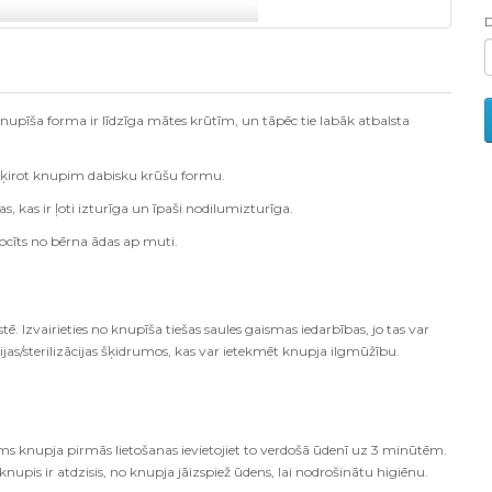
nupīša forma ir līdzīga mātes krūtīm, un tāpēc tie labāk atbalsta
piešķirot knupim dabisku krūšu formu.
s, kas ir ļoti izturīga un īpaši nodilumizturīga.
tlocīts no bērna ādas ap muti.
ē. Izvairieties no knupīša tiešas saules gaismas iedarbības, jo tas var
jas/sterilizācijas šķidrumos, kas var ietekmēt knupja ilgmūžību.
rms knupja pirmās lietošanas ievietojiet to verdošā ūdenī uz 3 minūtēm.
knupis ir atdzisis, no knupja jāizspiež ūdens, lai nodrošinātu higiēnu.