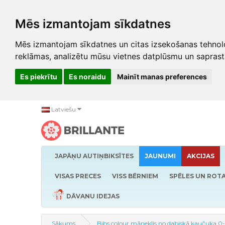
Mēs izmantojam sīkdatnes
Mēs izmantojam sīkdatnes un citas izsekošanas tehnolo
reklāmas, analizētu mūsu vietnes datplūsmu un saprast
Es piekrītu
Es noraidu
Mainīt manas preferences
Latviešu
JAPĀŅU AUTIŅBIKSĪTES
JAUNUMI
AKCIJAS
VISAS PRECES
VISS BĒRNIEM
SPĒLES UN ROTA
DĀVANU IDEJAS
Sākums
Bibs colour māneklis no dabiskā kaučuka 