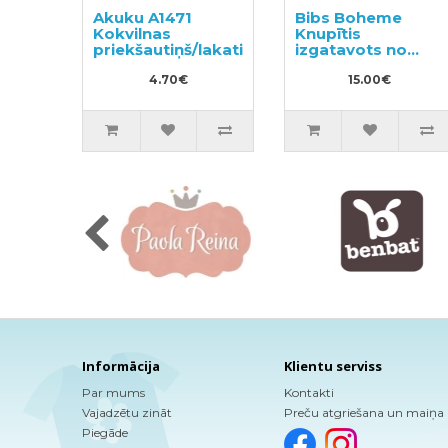
Akuku A1471
Bibs Boheme
Kokvilnas
Knupītis
priekšautiņš/lakatiņš
izgatavots no
100% dabīgas
4.70€
gumijas 6-18
15.00€
mēneši (2 gab.)
Informācija
Klientu serviss
Par mums
Kontakti
Vajadzētu zināt
Preču atgriešana un maiņa
Piegāde