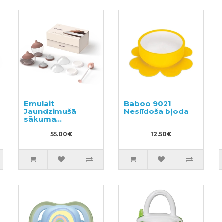
Emulait
Baboo 9021
Jaundzimušā
Neslīdoša bļoda
sākuma
komplekts
55.00€
12.50€