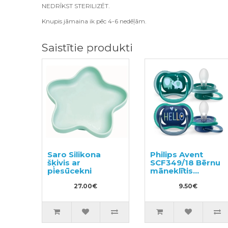
NEDRĪKST STERILIZĒT.
Knupis jāmaina ik pēc 4-6 nedēļām.
Saistītie produkti
Saro Silikona
Philips Avent
šķivis ar
SCF349/18 Bērnu
piesūcekni
māneklītis
18+mēn., 2gab
27.00€
9.50€