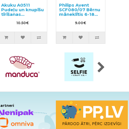
Akuku A0511
Philips Avent
Pudeļu un knupīšu
SCF080/07 Bērnu
tīrīšanas
māneklītis 6-18
komplekts
men.
10.50€
9.00€
artneri