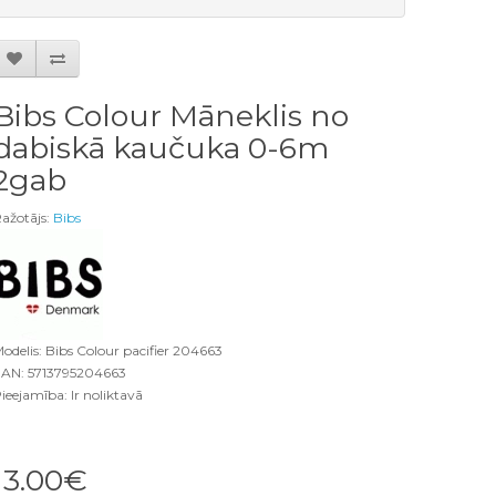
Bibs Colour Māneklis no
dabiskā kaučuka 0-6m
2gab
ažotājs:
Bibs
odelis: Bibs Colour pacifier 204663
AN: 5713795204663
ieejamība: Ir noliktavā
13.00€