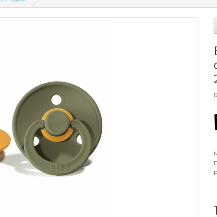
R
M
E
P