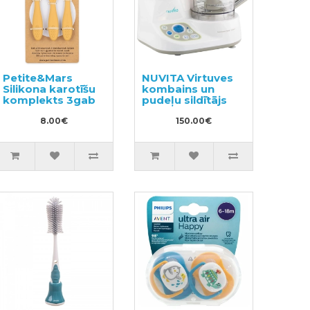
Petite&Mars
NUVITA Virtuves
Silikona karotīšu
kombains un
komplekts 3gab
pudeļu sildītājs
8.00€
150.00€