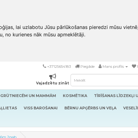
ģijas, lai uzlabotu Jūsu pārlūkošanas pieredzi mūsu vietnē
u, no kurienes nāk mūsu apmeklētāji.
+37125654183
Piegāde
Mans profils
Vajadzētu zināt
GRŪTNIECĒM UN MAMMĀM
KOSMĒTIKA
TĪRĪŠANAS LĪDZEKĻI 
ĻLIETAS
VISS BAROŠANAI
BĒRNU APĢĒRBS UN VEĻA
VESELĪ
0-6m 2gab