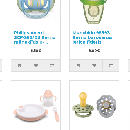
Philips Avent
Munchkin 95593
SCF086/03 Bērnu
Bērnu barošanas
māneklītis 0-
ierīce fīderis
6men
6.50€
9.00€