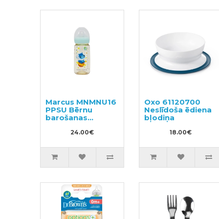
Marcus MNMNU16
Oxo 61120700
PPSU Bērnu
Neslīdoša ēdiena
barošanas
bļodiņa
pudelīte 300ml
24.00€
18.00€