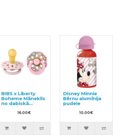
BIBS x Liberty
Disney Minnie
Boheme Māneklis
Bērnu alumīnija
no dabiskā
pudele
kaučuka 0-6m
2gab
16.00€
10.00€