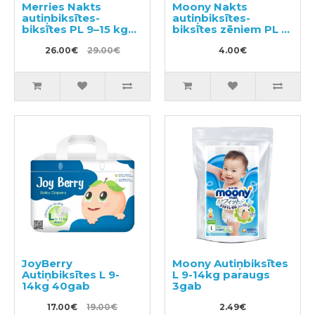
Merries Nakts
Moony Nakts
autiņbiksītes-
autiņbiksītes-
biksītes PL 9–15 kg
biksītes zēniem PL 9-
34gab
14kg 3gab
26.00€
29.00€
4.00€
JoyBerry
Moony Autiņbiksītes
Autiņbiksītes L 9-
L 9-14kg paraugs
14kg 40gab
3gab
17.00€
19.00€
2.49€