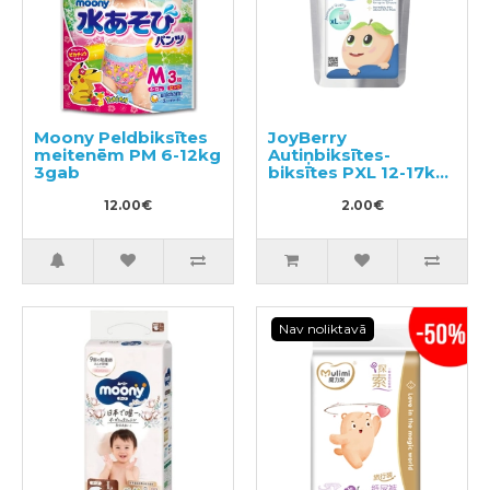
Moony Peldbiksītes
JoyBerry
meitenēm PM 6-12kg
Autiņbiksītes-
3gab
biksītes PXL 12-17kg
paraugs 3gab
12.00€
2.00€
Nav noliktavā