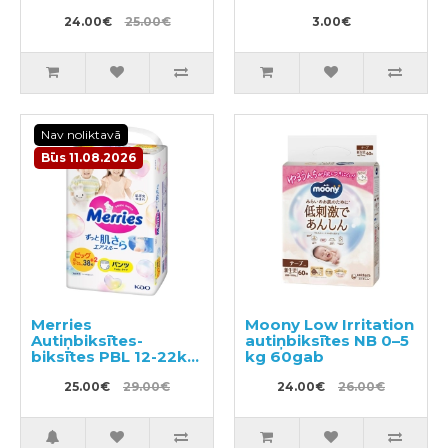
54gab
24.00€
25.00€
3.00€
Nav noliktavā
Būs 11.08.2026
Merries
Moony Low Irritation
Autiņbiksītes-
autiņbiksītes NB 0–5
biksītes PBL 12-22kg
kg 60gab
40gab
25.00€
29.00€
24.00€
26.00€