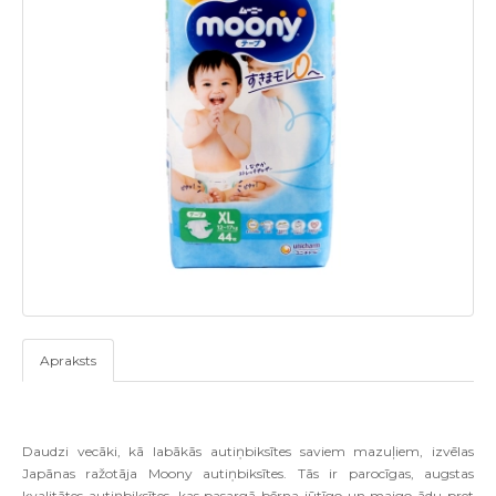
Apraksts
Daudzi vecāki, kā labākās autiņbiksītes saviem mazuļiem, izvēlas
Japānas ražotāja Moony autiņbiksītes. Tās ir parocīgas, augstas
kvalitātes autiņbiksītes, kas pasargā bērna jūtīgo un maigo ādu pret