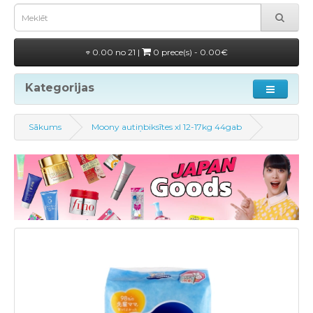
0.00 no 21 |
0 prece(s) - 0.00€
Kategorijas
Sākums
Moony autiņbiksītes xl 12-17kg 44gab