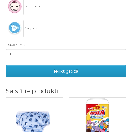
Meitenēm
44 gab.
Daudzums
Ielikt grozā
Saistītie produkti