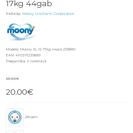
17kg 44gab
Ražotājs:
Moony Unicharm Corporation
Modelis: Moony XL 12-17kg 44pcs 235889
EAN: 4903111235889
Pieejamība: Ir noliktavā
25.00€
20.00€
Zēniem