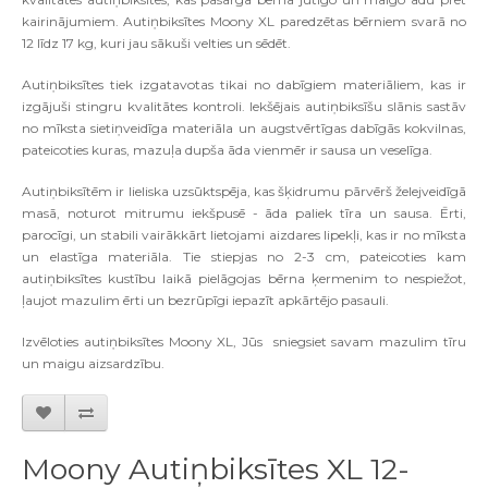
kairinājumiem. Autiņbiksītes Moony XL paredzētas bērniem svarā no
12 līdz 17 kg, kuri jau sākuši velties un sēdēt.
Autiņbiksītes tiek izgatavotas tikai no dabīgiem materiāliem, kas ir
izgājuši stingru kvalitātes kontroli. Iekšējais autiņbiksīšu slānis sastāv
no mīksta sietiņveidīga materiāla un augstvērtīgas dabīgās kokvilnas,
pateicoties kuras, mazuļa dupša āda vienmēr ir sausa un veselīga.
Autiņbiksītēm ir lieliska uzsūktspēja, kas šķidrumu pārvērš želejveidīgā
masā, noturot mitrumu iekšpusē - āda paliek tīra un sausa. Ērti,
parocīgi, un stabili vairākkārt lietojami aizdares lipekļi, kas ir no mīksta
un elastīga materiāla. Tie stiepjas no 2-3 cm, pateicoties kam
autiņbiksītes kustību laikā pielāgojas bērna ķermenim to nespiežot,
ļaujot mazulim ērti un bezrūpīgi iepazīt apkārtējo pasauli.
Izvēloties autiņbiksītes Moony XL, Jūs sniegsiet savam mazulim tīru
un maigu aizsardzību.
Moony Autiņbiksītes XL 12-