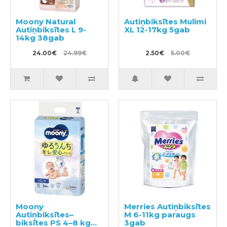
Moony Natural
Autiņbiksītes Mulimi
Autiņbiksītes L 9-
XL 12-17kg 5gab
14kg 38gab
24.00€
24.99€
2.50€
5.00€
Moony
Merries Autiņbiksītes
Autiņbiksītes–
M 6-11kg paraugs
biksītes PS 4–8 kg
3gab