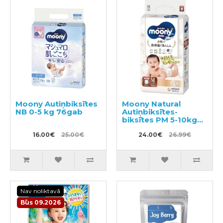
Moony Autiņbiksītes
Moony Natural
NB 0-5 kg 76gab
Autiņbiksītes-
biksītes PM 5-10kg
46gab
16.00€
25.00€
24.00€
26.99€
Nav noliktavā
Būs 09.2026