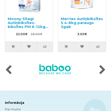
Moony Sitagi
Merries Autiņbiksītes
Autiņbiksītes-
S 4-8kg paraugs
biksītes PM 6-12kg
3gab
52gab
22.00€
26.00€
3.00€
Informācija
Par mums