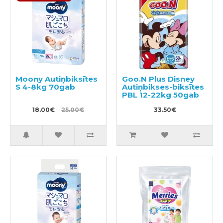
Moony Autiņbiksītes
Goo.N Plus Disney
S 4-8kg 70gab
Autiņbikses-biksītes
PBL 12-22kg 50gab
18.00€
25.00€
33.50€