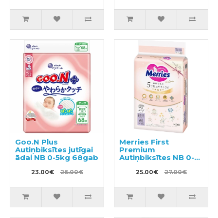
Goo.N Plus
Merries First
Autiņbiksītes jutīgai
Premium
ādai NB 0-5kg 68gab
Autiņbiksītes NB 0-
5kg 60gab
23.00€
26.00€
25.00€
27.00€