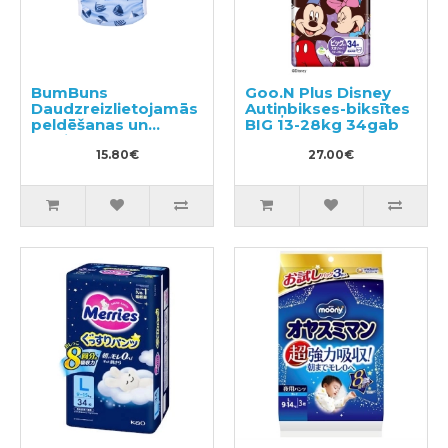
BumBuns
Goo.N Plus Disney
Daudzreizlietojamās
Autiņbikses-biksītes
peldēšanas un
BIG 13-28kg 34gab
podiņmācību
autiņbiksīte L 14–
15.80€
27.00€
20kg