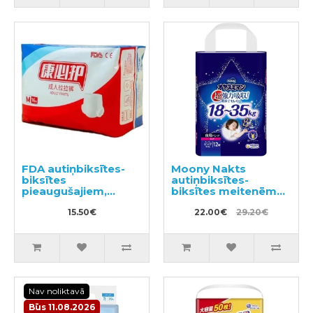
FDA autiņbiksītes-
Moony Nakts
biksītes
autiņbiksītes-
pieaugušajiem,
biksītes meitenēm
izmērs M 16gab
BIG 18-35kg 12gab
15.50€
22.00€
29.20€
Nav noliktavā
Būs 11.08.2026